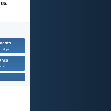
essa.
mento
os digo...
ança
 sei...