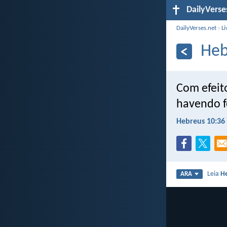
DailyVerse
DailyVerses.net
›
Li
Heb
Com efeit
havendo f
Hebreus 10:36
Leia
H
ARA