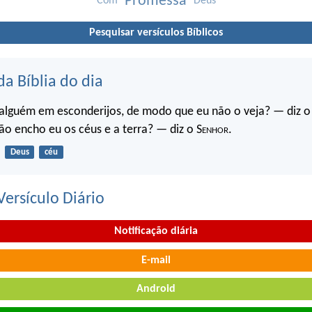
Promessa
Com
Deus
Pesquisar versículos Bíblicos
da Bíblia do dia
 alguém em esconderijos, de modo que eu não o veja? — diz o
ão encho eu os céus e a terra? — diz o S
enhor
.
Deus
céu
ersículo Diário
Notificação diária
E-mail
Android