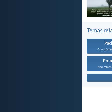
Temas rel
Pac
O longânim
Pro
Não temas,