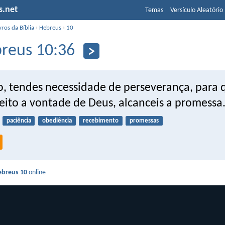
s.net
Temas
Versículo Aleatório
vros da Bíblia
›
Hebreus
›
10
reus 10:36
o, tendes necessidade de perseverança, para 
eito a vontade de Deus, alcanceis a promessa
paciência
obediência
recebimento
promessas
ebreus 10
online