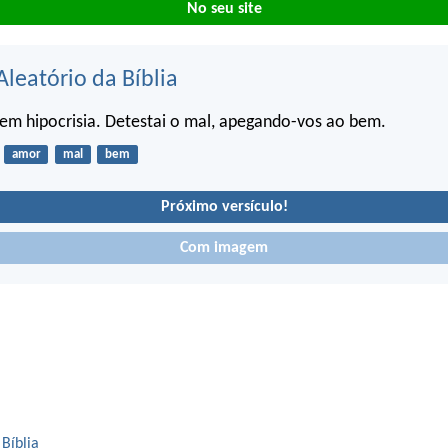
No seu site
Aleatório da Bíblia
em hipocrisia. Detestai o mal, apegando-vos ao bem.
amor
mal
bem
Próximo versículo!
Com imagem
 Bíblia