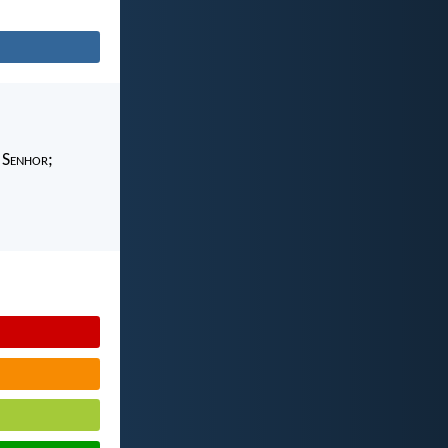
 S
enhor
;