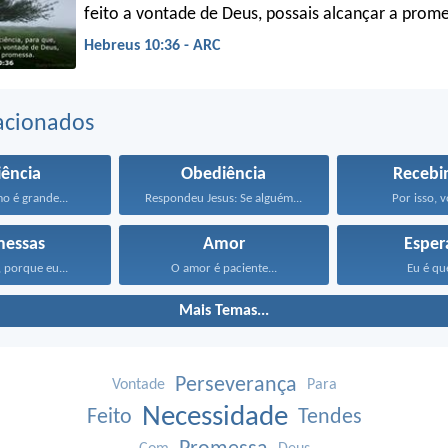
feito a vontade de Deus, possais alcançar a prom
Hebreus 10:36 - ARC
acionados
iência
Obediência
Recebi
o é grande...
Respondeu Jesus: Se alguém...
Por isso, v
messas
Amor
Esper
 porque eu...
O amor é paciente...
Eu é que
Mais Temas...
Perseverança
Vontade
Para
Necessidade
Feito
Tendes