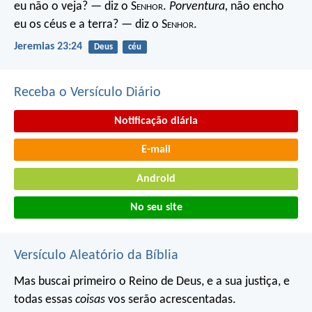
eu não o veja? — diz o S
enhor
.
Porventura,
não encho
eu os céus e a terra? — diz o S
enhor
.
Jeremias 23:24
Deus
céu
Receba o Versículo Diário
Notificação diária
E-mail
Android
No seu site
Versículo Aleatório da Bíblia
Mas buscai primeiro o Reino de Deus, e a sua justiça, e
todas essas
coisas
vos serão acrescentadas.