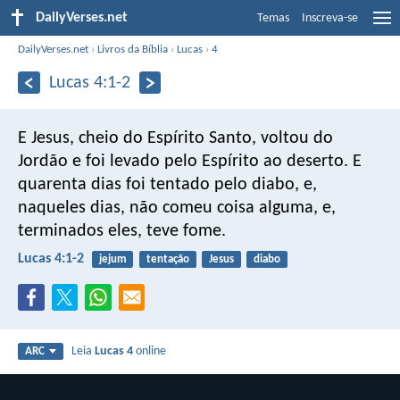
DailyVerses.net
Temas
Inscreva-se
DailyVerses.net
›
Livros da Bíblia
›
Lucas
›
4
Lucas 4:1-2
E Jesus, cheio do Espírito Santo, voltou do
Jordão e foi levado pelo Espírito ao deserto. E
quarenta dias foi tentado pelo diabo, e,
naqueles dias, não comeu coisa alguma, e,
terminados eles, teve fome.
Lucas 4:1-2
jejum
tentação
Jesus
diabo
Leia
Lucas 4
online
ARC