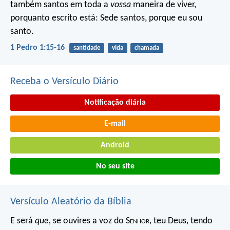
também santos em toda a
vossa
maneira de viver,
porquanto escrito está: Sede santos, porque eu sou
santo.
1 Pedro 1:15-16
santidade
vida
chamada
Receba o Versículo Diário
Notificação diária
E-mail
Android
No seu site
Versículo Aleatório da Bíblia
E será
que,
se ouvires a voz do S
enhor
, teu Deus, tendo