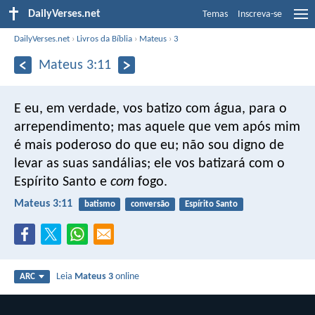
DailyVerses.net
Temas
Inscreva-se
DailyVerses.net
›
Livros da Bíblia
›
Mateus
›
3
Mateus 3:11
E eu, em verdade, vos batizo com água, para o
arrependimento; mas aquele que vem após mim
é mais poderoso do que eu; não sou digno de
levar as suas sandálias; ele vos batizará com o
Espírito Santo e
com
fogo.
Mateus 3:11
batismo
conversão
Espírito Santo
Leia
Mateus 3
online
ARC