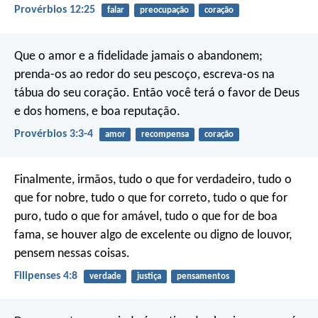
Provérbios 12:25
falar
preocupação
coração
Que o amor e a fidelidade jamais o abandonem;
prenda-os ao redor do seu pescoço,
escreva-os na
tábua do seu coração.
Então você terá o favor de Deus
e dos homens,
e boa reputação.
Provérbios 3:3-4
amor
recompensa
coração
Finalmente, irmãos, tudo o que for verdadeiro, tudo o
que for nobre, tudo o que for correto, tudo o que for
puro, tudo o que for amável, tudo o que for de boa
fama, se houver algo de excelente ou digno de louvor,
pensem nessas coisas.
Filipenses 4:8
verdade
justiça
pensamentos