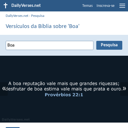
DailyVerses.net
Temas
Inscreva-se
DailyVerses.net
›
Pesquisa
Versículos da Bíblia sobre 'Boa'
«
»