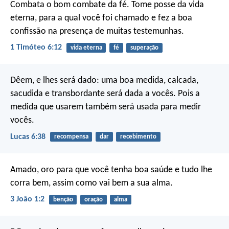
Combata o bom combate da fé. Tome posse da vida
eterna, para a qual você foi chamado e fez a boa
confissão na presença de muitas testemunhas.
1 Timóteo 6:12
vida eterna
fé
superação
Dêem, e lhes será dado: uma boa medida, calcada,
sacudida e transbordante será dada a vocês. Pois a
medida que usarem também será usada para medir
vocês.
Lucas 6:38
recompensa
dar
recebimento
Amado, oro para que você tenha boa saúde e tudo lhe
corra bem, assim como vai bem a sua alma.
3 João 1:2
benção
oração
alma