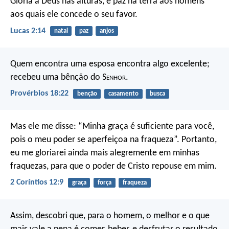
Glória a Deus nas alturas,
e paz na terra aos homens
aos quais ele concede o seu favor.
Lucas 2:14
natal
paz
anjos
Quem encontra uma esposa encontra algo excelente;
recebeu uma bênção do S
enhor
.
Provérbios 18:22
benção
casamento
busca
Mas ele me disse: “Minha graça é suficiente para você,
pois o meu poder se aperfeiçoa na fraqueza”. Portanto,
eu me gloriarei ainda mais alegremente em minhas
fraquezas, para que o poder de Cristo repouse em mim.
2 Coríntios 12:9
graça
força
fraqueza
Assim, descobri que, para o homem, o melhor e o que