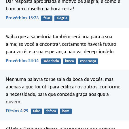
Dar resposta apropriada é motivo de alegria;
e como é
bom um conselho na hora certa!
Provérbios 15:23
falar
alegria
Saiba que a sabedoria também será boa para a sua
alma;
se você a encontrar, certamente haverá futuro
para você,
e a sua esperança não vai decepcioná-lo.
Provérbios 24:14
sabedoria
busca
esperança
Nenhuma palavra torpe saia da boca de vocês, mas
apenas a que for útil para edificar os outros, conforme
a necessidade, para que conceda graça aos que a
ouvem.
Efésios 4:29
falar
fofoca
bem