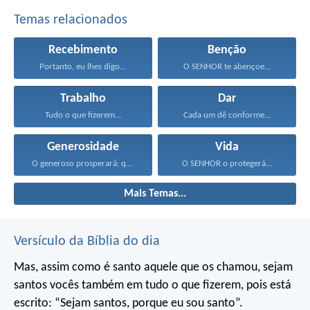
Temas relacionados
Recebimento
Benção
Portanto, eu lhes digo...
O SENHOR te abençoe...
Trabalho
Dar
Tudo o que fizerem...
Cada um dê conforme...
Generosidade
Vida
O generoso prosperará; quem...
O SENHOR o protegerá...
Mais Temas...
Versículo da Bíblia do dia
Mas, assim como é santo aquele que os chamou, sejam
santos vocês também em tudo o que fizerem, pois está
escrito: “Sejam santos, porque eu sou santo”.