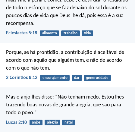
mais vale a pena é comer, beber, e desfrutar o resultado
de todo o esforço que se faz debaixo do sol durante os
poucos dias de vida que Deus lhe dá, pois essa é a sua
recompensa.
Eclesiastes 5:18
alimento
trabalho
vida
Porque, se há prontidão, a contribuição é aceitável de
acordo com aquilo que alguém tem, e não de acordo
com o que não tem.
2 Coríntios 8:12
encorajamento
dar
generosidade
Mas o anjo lhes disse: “Não tenham medo. Estou lhes
trazendo boas novas de grande alegria, que são para
todo o povo.”
Lucas 2:10
anjos
alegria
natal