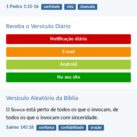
1 Pedro 1:15-16
santidade
vida
chamada
Receba o Versículo Diário
Notificação diária
E-mail
Android
No seu site
Versículo Aleatório da Bíblia
O S
enhor
está perto de todos os que o invocam,
de
todos os que o invocam com sinceridade.
Salmo 145:18
confiança
confiabilidade
oração