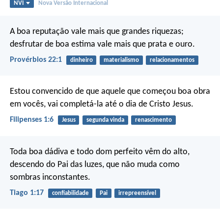
NVI
Nova Versão Internacional
A boa reputação vale mais que grandes riquezas;
desfrutar de boa estima vale mais que prata e ouro.
Provérbios 22:1
dinheiro
materialismo
relacionamentos
Estou convencido de que aquele que começou boa obra
em vocês, vai completá-la até o dia de Cristo Jesus.
Filipenses 1:6
Jesus
segunda vinda
renascimento
Toda boa dádiva e todo dom perfeito vêm do alto,
descendo do Pai das luzes, que não muda como
sombras inconstantes.
Tiago 1:17
confiabilidade
Pai
irrepreensível