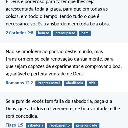
E Deus é poderoso para fazer que lhes seja
acrescentada toda a graça, para que em todas as
coisas, em todo o tempo, tendo tudo o que é
necessário, vocês transbordem em toda boa obra.
2 Coríntios 9:8
benção
preocupação
bem
Não se amoldem ao padrão deste mundo, mas
transformem-se pela renovação da sua mente, para
que sejam capazes de experimentar e comprovar a boa,
agradável e perfeita vontade de Deus.
Romanos 12:2
irrepreensível
obediência
vida
Se algum de vocês tem falta de sabedoria, peça-a a
Deus, que a todos dá livremente, de boa vontade; e lhe
será concedida.
Tiago 1:5
sabedoria
recebimento
generosidade