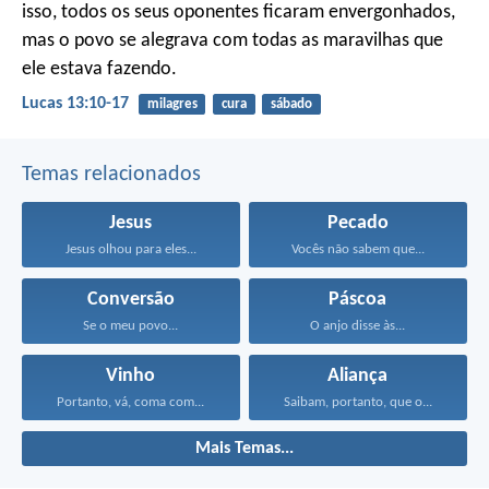
isso, todos os seus oponentes ficaram envergonhados,
mas o povo se alegrava com todas as maravilhas que
ele estava fazendo.
Lucas 13:10-17
milagres
cura
sábado
Temas relacionados
Jesus
Pecado
Jesus olhou para eles...
Vocês não sabem que...
Conversão
Páscoa
Se o meu povo...
O anjo disse às...
Vinho
Aliança
Portanto, vá, coma com...
Saibam, portanto, que o...
Mais Temas...