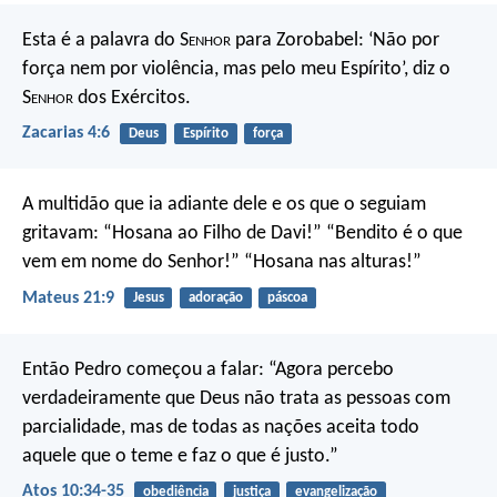
Esta é a palavra do S
enhor
para Zorobabel: ‘Não por
força nem por violência, mas pelo meu Espírito’, diz o
S
enhor
dos Exércitos.
Zacarias 4:6
Deus
Espírito
força
A multidão que ia adiante dele e os que o seguiam
gritavam:
“Hosana ao Filho de Davi!”
“Bendito é o que
vem em nome do Senhor!”
“Hosana nas alturas!”
Mateus 21:9
Jesus
adoração
páscoa
Então Pedro começou a falar: “Agora percebo
verdadeiramente que Deus não trata as pessoas com
parcialidade, mas de todas as nações aceita todo
aquele que o teme e faz o que é justo.”
Atos 10:34-35
obediência
justiça
evangelização