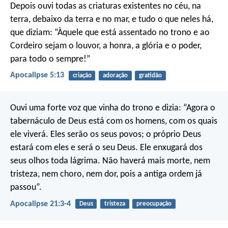
Depois ouvi todas as criaturas existentes no céu, na
terra, debaixo da terra e no mar, e tudo o que neles há,
que diziam:
“Àquele que está assentado no trono e ao
Cordeiro
sejam o louvor, a honra, a glória e o poder,
para todo o sempre!”
Apocalipse 5:13
criação
adoração
gratidão
Ouvi uma forte voz que vinha do trono e dizia: “Agora o
tabernáculo de Deus está com os homens, com os quais
ele viverá. Eles serão os seus povos; o próprio Deus
estará com eles e será o seu Deus. Ele enxugará dos
seus olhos toda lágrima. Não haverá mais morte, nem
tristeza, nem choro, nem dor, pois a antiga ordem já
passou”.
Apocalipse 21:3-4
Deus
tristeza
preocupação