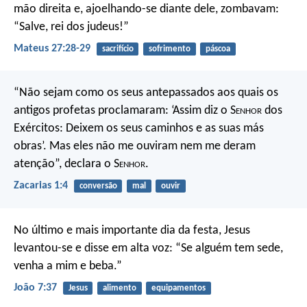
mão direita e, ajoelhando-se diante dele, zombavam:
“Salve, rei dos judeus!”
Mateus 27:28-29
sacrifício
sofrimento
páscoa
“Não sejam como os seus antepassados aos quais os
antigos profetas proclamaram: ‘Assim diz o S
enhor
dos
Exércitos: Deixem os seus caminhos e as suas más
obras’. Mas eles não me ouviram nem me deram
atenção”, declara o S
enhor
.
Zacarias 1:4
conversão
mal
ouvir
No último e mais importante dia da festa, Jesus
levantou-se e disse em alta voz: “Se alguém tem sede,
venha a mim e beba.”
João 7:37
Jesus
alimento
equipamentos