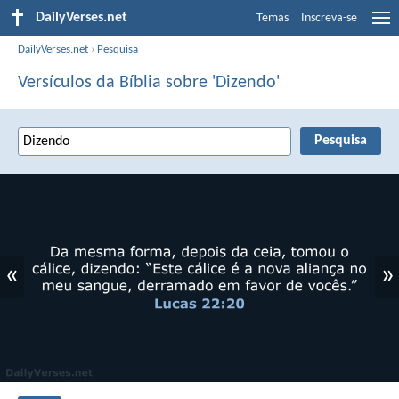
DailyVerses.net
Temas
Inscreva-se
DailyVerses.net
›
Pesquisa
Versículos da Bíblia sobre 'Dizendo'
«
»