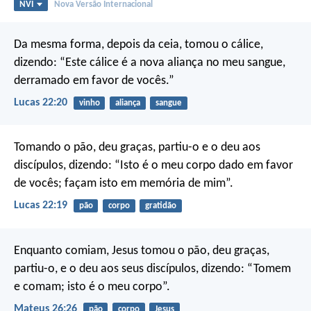
NVI
Nova Versão Internacional
Da mesma forma, depois da ceia, tomou o cálice,
dizendo: “Este cálice é a nova aliança no meu sangue,
derramado em favor de vocês.”
Lucas 22:20
vinho
aliança
sangue
Tomando o pão, deu graças, partiu-o e o deu aos
discípulos, dizendo: “Isto é o meu corpo dado em favor
de vocês; façam isto em memória de mim”.
Lucas 22:19
pão
corpo
gratidão
Enquanto comiam, Jesus tomou o pão, deu graças,
partiu-o, e o deu aos seus discípulos, dizendo: “Tomem
e comam; isto é o meu corpo”.
Mateus 26:26
pão
corpo
Jesus