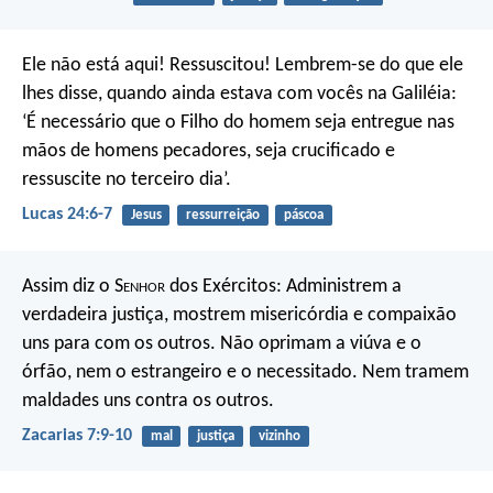
Ele não está aqui! Ressuscitou! Lembrem-se do que ele
lhes disse, quando ainda estava com vocês na Galiléia:
‘É necessário que o Filho do homem seja entregue nas
mãos de homens pecadores, seja crucificado e
ressuscite no terceiro dia’.
Lucas 24:6-7
Jesus
ressurreição
páscoa
Assim diz o S
enhor
dos Exércitos: Administrem a
verdadeira justiça, mostrem misericórdia e compaixão
uns para com os outros. Não oprimam a viúva e o
órfão, nem o estrangeiro e o necessitado. Nem tramem
maldades uns contra os outros.
Zacarias 7:9-10
mal
justiça
vizinho