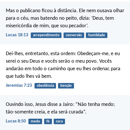
Mas o publicano ficou à distância. Ele nem ousava olhar
para o céu, mas batendo no peito, dizia: ‘Deus, tem
misericórdia de mim, que sou pecador’.
Lucas 18:13
arrependimento
conversão
humildade
Dei-lhes, entretanto, esta ordem: Obedeçam-me, e eu
serei o seu Deus e vocês serão o meu povo. Vocês
andarão em todo o caminho que eu lhes ordenar, para
que tudo lhes vá bem.
Jeremias 7:23
obediência
benção
Ouvindo isso, Jesus disse a Jairo: “Não tenha medo;
tão-somente creia, e ela será curada”.
Lucas 8:50
medo
fé
cura