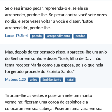
Se o seu irmão pecar, repreenda-o e, se ele se
arrepender, perdoe-lhe. Se pecar contra você sete vezes
no dia, e sete vezes voltar a você e disser: ‘Estou
arrependido’, perdoe-lhe.
Lucas 17:3b-4
pecado
arrependimento
perdão
Mas, depois de ter pensado nisso, apareceu-lhe um anjo
do Senhor em sonho e disse: “José, filho de Davi, não
tema receber Maria como sua esposa, pois o que nela
foi gerado procede do Espírito Santo.”
Mateus 1:20
anjos
Espírito Santo
natal
Tiraram-lhe as vestes e puseram nele um manto
vermelho; fizeram uma coroa de espinhos e a
colocaram em sua cabeça. Puseram uma vara em sua