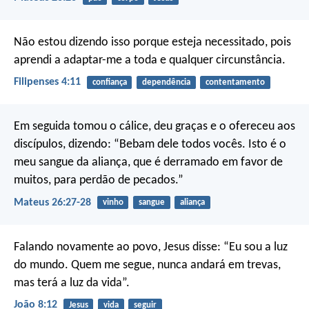
Não estou dizendo isso porque esteja necessitado, pois
aprendi a adaptar-me a toda e qualquer circunstância.
Filipenses 4:11
confiança
dependência
contentamento
Em seguida tomou o cálice, deu graças e o ofereceu aos
discípulos, dizendo: “Bebam dele todos vocês. Isto é o
meu sangue da aliança, que é derramado em favor de
muitos, para perdão de pecados.”
Mateus 26:27-28
vinho
sangue
aliança
Falando novamente ao povo, Jesus disse: “Eu sou a luz
do mundo. Quem me segue, nunca andará em trevas,
mas terá a luz da vida”.
João 8:12
Jesus
vida
seguir