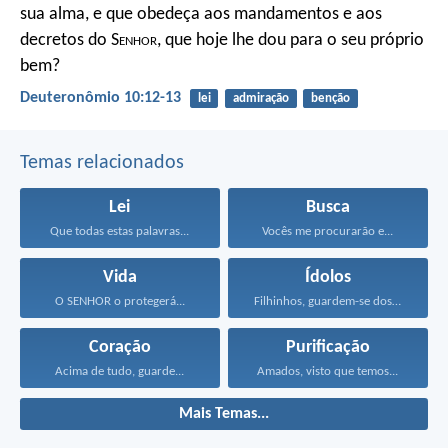
sua alma, e que obedeça aos mandamentos e aos
decretos do S
enhor
, que hoje lhe dou para o seu próprio
bem?
Deuteronômio 10:12-13
lei
admiração
benção
Temas relacionados
Lei
Busca
Que todas estas palavras...
Vocês me procurarão e...
Vida
Ídolos
O SENHOR o protegerá...
Filhinhos, guardem-se dos ídolos...
Coração
Purificação
Acima de tudo, guarde...
Amados, visto que temos...
Mais Temas...