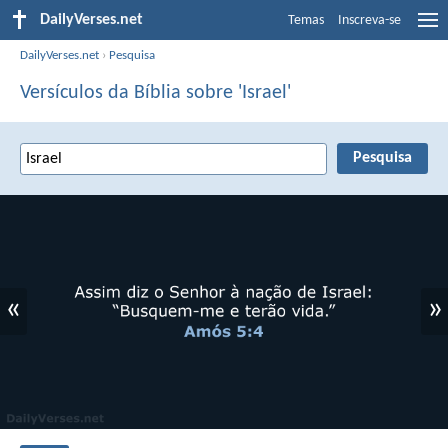
DailyVerses.net
Temas
Inscreva-se
DailyVerses.net
›
Pesquisa
Versículos da Bíblia sobre 'Israel'
«
»