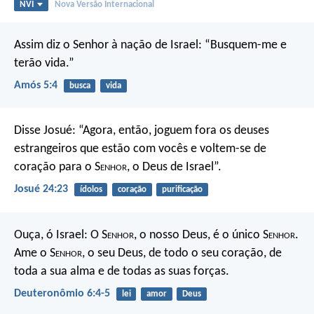
NVI
Nova Versão Internacional
Assim diz o Senhor à nação de Israel:
“Busquem-me e
terão vida.”
Amós 5:4
busca
vida
Disse Josué: “Agora, então, joguem fora os deuses
estrangeiros que estão com vocês e voltem-se de
coração para o S
enhor
, o Deus de Israel”.
Josué 24:23
ídolos
coração
purificação
Ouça, ó Israel: O S
enhor
, o nosso Deus, é o único S
enhor
.
Ame o S
enhor
, o seu Deus, de todo o seu coração, de
toda a sua alma e de todas as suas forças.
Deuteronômio 6:4-5
lei
amor
Deus