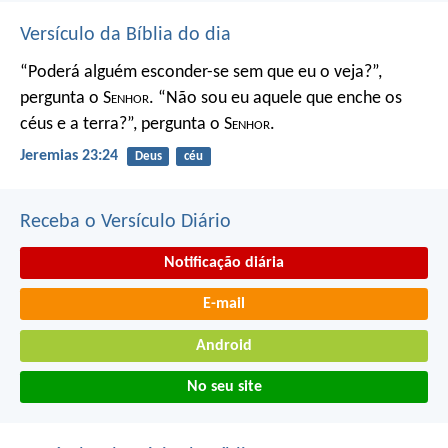
Versículo da Bíblia do dia
“Poderá alguém esconder-se
sem que eu o veja?”,
pergunta o S
enhor
.
“Não sou eu aquele que enche os
céus e a terra?”,
pergunta o S
enhor
.
Jeremias 23:24
Deus
céu
Receba o Versículo Diário
Notificação diária
E-mail
Android
No seu site