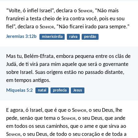
“Volte, ó infiel Israel”, declara o S
enhor
,
“Não mais
franzirei a testa cheio de ira contra você,
pois eu sou
fiel”, declara o S
enhor
,
“Não ficarei irado para sempre.”
Jeremias 3:12b
misericórdia
raiva
perdão
Mas tu, Belém-Efrata,
embora pequena entre os clãs de
Judá,
de ti virá para mim aquele que será
o governante
sobre Israel.
Suas origens estão no passado distante,
em tempos antigos.
Miqueias 5:2
natal
profecia
Jesus
E agora, ó Israel, que é que o S
enhor
, o seu Deus, lhe
pede, senão que tema o S
enhor
, o seu Deus, que ande
em todos os seus caminhos, que o ame e que sirva ao
S
enhor
, o seu Deus, de todo o seu coração e de toda a