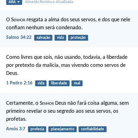
ARA
Almeida Revista e Atualizada
O S
enhor
resgata a alma dos seus servos,
e dos que nele
confiam nenhum será condenado.
Salmo 34:22
salvação
vida
proteção
Como livres que sois, não usando, todavia, a liberdade
por pretexto da malícia, mas vivendo como servos de
Deus.
1 Pedro 2:16
vida
liberdade
mal
Certamente, o S
enhor
Deus não fará coisa alguma, sem
primeiro revelar o seu segredo aos seus servos, os
profetas.
Amós 3:7
profecia
planejamento
confiabilidade