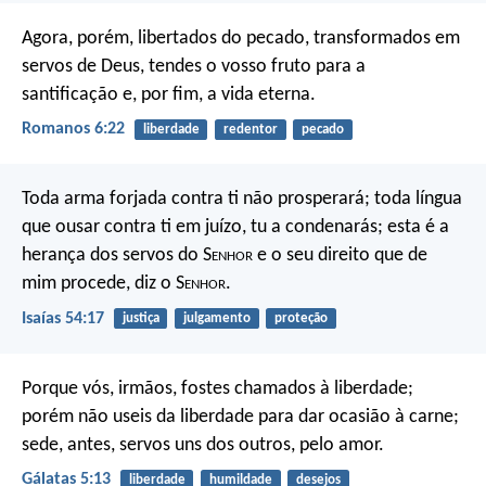
Agora, porém, libertados do pecado, transformados em
servos de Deus, tendes o vosso fruto para a
santificação e, por fim, a vida eterna.
Romanos 6:22
liberdade
redentor
pecado
Toda arma forjada contra ti não prosperará; toda língua
que ousar contra ti em juízo, tu a condenarás; esta é a
herança dos servos do S
enhor
e o seu direito que de
mim procede, diz o S
enhor
.
Isaías 54:17
justiça
julgamento
proteção
Porque vós, irmãos, fostes chamados à liberdade;
porém não useis da liberdade para dar ocasião à carne;
sede, antes, servos uns dos outros, pelo amor.
Gálatas 5:13
liberdade
humildade
desejos