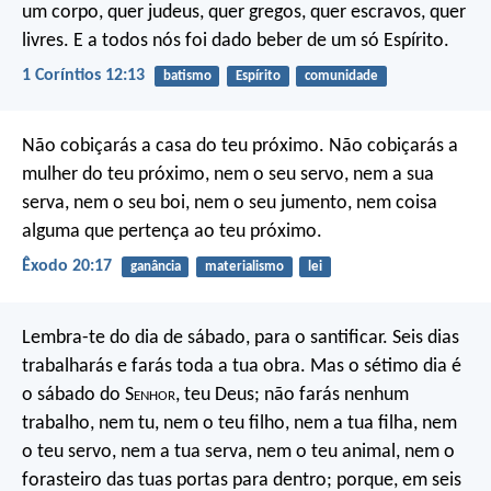
um corpo, quer judeus, quer gregos, quer escravos, quer
livres. E a todos nós foi dado beber de um só Espírito.
1 Coríntios 12:13
batismo
Espírito
comunidade
Não cobiçarás a casa do teu próximo. Não cobiçarás a
mulher do teu próximo, nem o seu servo, nem a sua
serva, nem o seu boi, nem o seu jumento, nem coisa
alguma que pertença ao teu próximo.
Êxodo 20:17
ganância
materialismo
lei
Lembra-te do dia de sábado, para o santificar. Seis dias
trabalharás e farás toda a tua obra. Mas o sétimo dia é
o sábado do S
enhor
, teu Deus; não farás nenhum
trabalho, nem tu, nem o teu filho, nem a tua filha, nem
o teu servo, nem a tua serva, nem o teu animal, nem o
forasteiro das tuas portas para dentro; porque, em seis