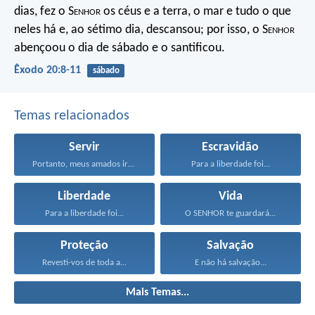
dias, fez o S
enhor
os céus e a terra, o mar e tudo o que
neles há e, ao sétimo dia, descansou; por isso, o S
enhor
abençoou o dia de sábado e o santificou.
Êxodo 20:8-11
sábado
Temas relacionados
Servir
Escravidão
Portanto, meus amados irmãos...
Para a liberdade foi...
Liberdade
Vida
Para a liberdade foi...
O SENHOR te guardará...
Proteção
Salvação
Revesti-vos de toda a...
E não há salvação...
Mais Temas...