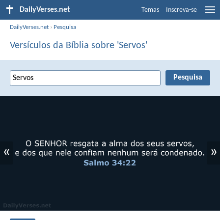
DailyVerses.net
Temas
Inscreva-se
DailyVerses.net
›
Pesquisa
Versículos da Bíblia sobre 'Servos'
«
»