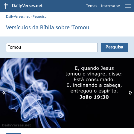
DailyVerses.net
Temas
Inscreva-se
DailyVerses.net
›
Pesquisa
Versículos da Bíblia sobre 'Tomou'
«
»