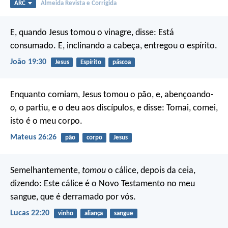
ARC
Almeida Revista e Corrigida
E, quando Jesus tomou o vinagre, disse: Está
consumado. E, inclinando a cabeça, entregou o espírito.
João 19:30
Jesus
Espírito
páscoa
Enquanto comiam, Jesus tomou o pão, e, abençoando-
o,
o partiu, e o deu aos discípulos, e disse: Tomai, comei,
isto é o meu corpo.
Mateus 26:26
pão
corpo
Jesus
Semelhantemente,
tomou
o cálice, depois da ceia,
dizendo: Este cálice é o Novo Testamento no meu
sangue, que é derramado por vós.
Lucas 22:20
vinho
aliança
sangue