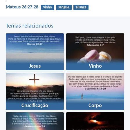
Mateus 26:27-28
vinho
sangue
aliança
Temas relacionados
Jesus
Vinho
Crucificação
Corpo