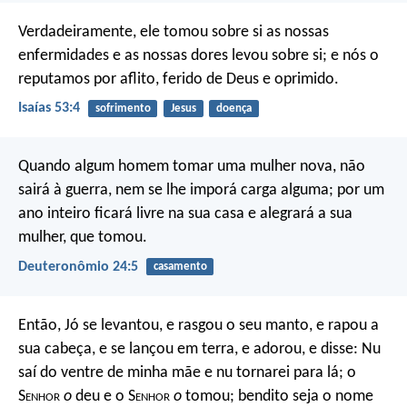
Verdadeiramente, ele tomou sobre si as nossas
enfermidades
e as nossas dores levou sobre si;
e nós o
reputamos por aflito,
ferido de Deus e oprimido.
Isaías 53:4
sofrimento
Jesus
doença
Quando algum homem tomar uma mulher nova, não
sairá à guerra, nem se lhe imporá carga alguma; por um
ano inteiro ficará livre na sua casa e alegrará a sua
mulher, que tomou.
Deuteronômio 24:5
casamento
Então, Jó se levantou, e rasgou o seu manto, e rapou a
sua cabeça, e se lançou em terra, e adorou, e disse: Nu
saí do ventre de minha mãe e nu tornarei para lá; o
S
enhor
o
deu e o S
enhor
o
tomou; bendito seja o nome