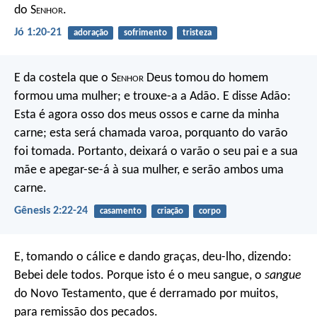
do S
enhor
.
Jó 1:20-21
adoração
sofrimento
tristeza
E da costela que o S
enhor
Deus tomou do homem
formou uma mulher; e trouxe-a a Adão. E disse Adão:
Esta é agora osso dos meus ossos e carne da minha
carne; esta será chamada varoa, porquanto do varão
foi tomada. Portanto, deixará o varão o seu pai e a sua
mãe e apegar-se-á à sua mulher, e serão ambos uma
carne.
Gênesis 2:22-24
casamento
criação
corpo
E, tomando o cálice e dando graças, deu-lho, dizendo:
Bebei dele todos. Porque isto é o meu sangue, o
sangue
do Novo Testamento, que é derramado por muitos,
para remissão dos pecados.