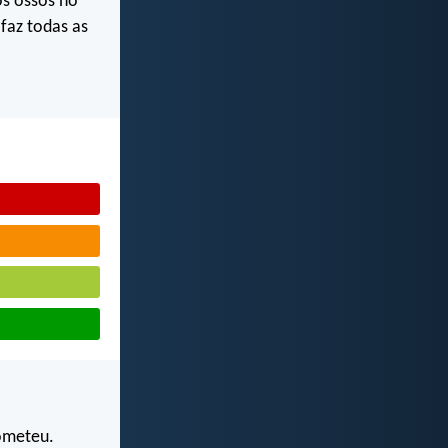
s ossos no
faz todas as
rometeu.