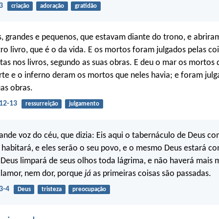
3
criação
adoração
gratidão
s, grandes e pequenos, que estavam diante do trono, e abriram
tro livro, que é o da vida. E os mortos foram julgados pelas co
tas nos livros, segundo as suas obras. E deu o mar os mortos 
rte e o inferno deram os mortos que neles havia; e foram jul
as obras.
12-13
ressurreição
julgamento
ande voz do céu, que dizia: Eis aqui o tabernáculo de Deus c
 habitará, e eles serão o seu povo, e o mesmo Deus estará co
 Deus limpará de seus olhos toda lágrima, e não haverá mais
clamor, nem dor, porque
já
as primeiras coisas são passadas.
3-4
Deus
tristeza
preocupação