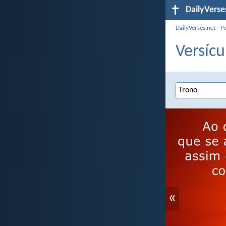
DailyVerse
DailyVerses.net
›
P
Versícu
«