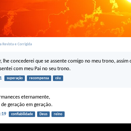
 Revista e Corrigida
, lhe concederei que se assente comigo no meu trono, assim
sentei com meu Pai no seu trono.
1
superação
recompensa
céu
ermaneces eternamente,
, de geração em geração.
:19
confiabilidade
Deus
reino