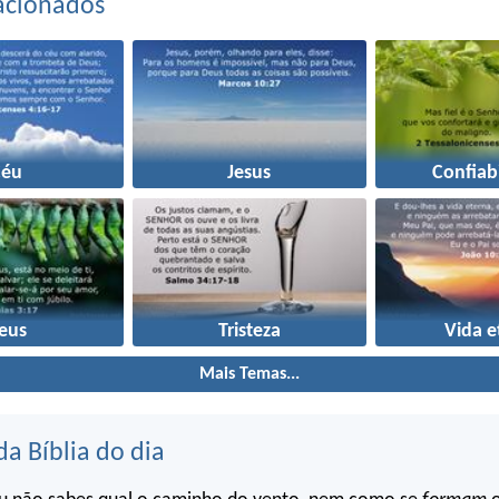
acionados
Céu
Jesus
Confiab
eus
Tristeza
Vida e
Mais Temas...
da Bíblia do dia