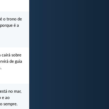
é o trono de
 porque é a
 cairá sobre
rvirá de guia
.
 está no mar,
o e ao
 o sempre.