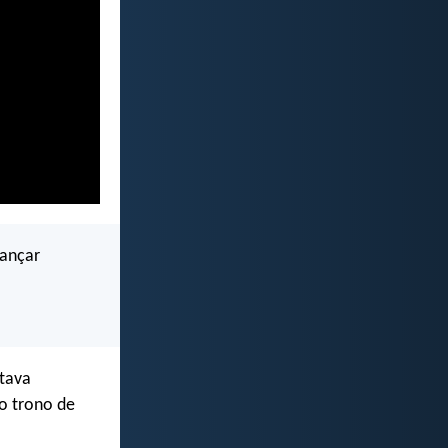
cançar
stava
do trono de