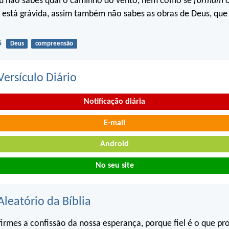
u não sabes qual o caminho do vento, nem como se
formam
o
 está grávida, assim também não sabes as obras de Deus, que 
5
Deus
compreensão
ersículo Diário
Notificação diária
E-mail
Android
No seu site
Aleatório da Bíblia
rmes a confissão da nossa esperança, porque fiel é o que p