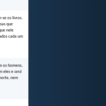
-se os livros.
isas que
que nele
gados cada um
om os homens,
m eles e
será
 morte, nem