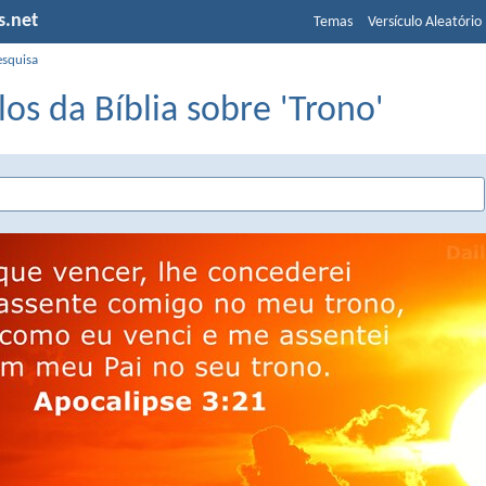
s.net
Temas
Versículo Aleatório
esquisa
los da Bíblia sobre 'Trono'