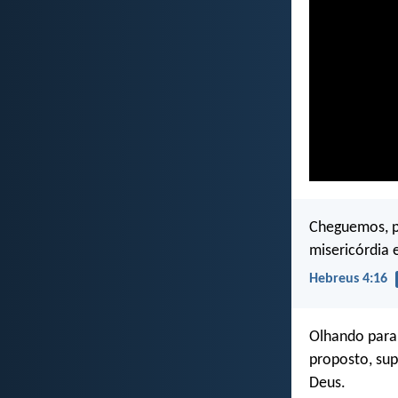
Cheguemos, p
misericórdia 
Hebreus 4:16
Olhando para 
proposto, sup
Deus.