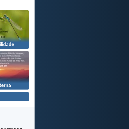
ilidade
terna