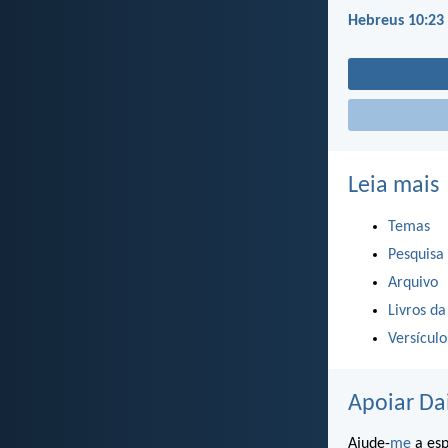
Hebreus 10:23
Leia mais
Temas
Pesquisa
Arquivo
Livros da
Versícul
Apoiar Da
Ajude-
me
a esp