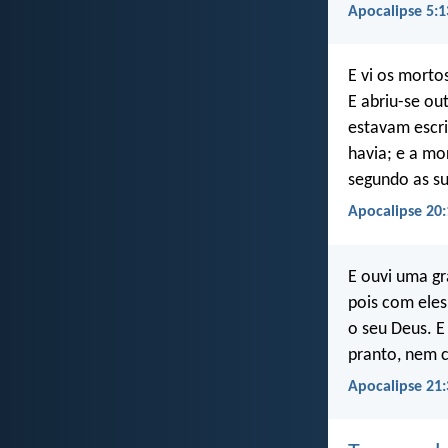
Apocalipse 5:1
E vi os morto
E abriu-se ou
estavam escri
havia; e a mo
segundo as su
Apocalipse 20:
E ouvi uma gr
pois com eles
o seu Deus. E
pranto, nem 
Apocalipse 21: