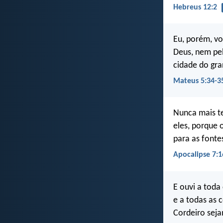
Hebreus 12:2
Eu, porém, vo
Deus, nem pel
cidade do gra
Mateus 5:34-3
Nunca mais t
eles, porque 
para as fonte
Apocalipse 7:1
E ouvi a toda 
e a todas as 
Cordeiro seja