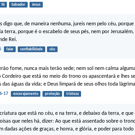
fé
Salvador
Jesus
s digo que, de maneira nenhuma, jureis nem pelo céu, porque 
a terra, porque é o escabelo de seus pés, nem por Jerusalém,
nde Rei.
5
falar
confiabilidade
céu
erão fome, nunca mais terão sede; nem sol nem calma alguma
o Cordeiro que está no meio do trono os apascentará e lhes se
s das águas da vida; e Deus limpará de seus olhos toda lágrima
6-17
encorajamento
proteção
tristeza
criatura que está no céu, e na terra, e debaixo da terra, e que
coisas que neles há, dizer: Ao que está assentado sobre o tron
m dadas ações de graças, e honra, e glória, e poder para todo