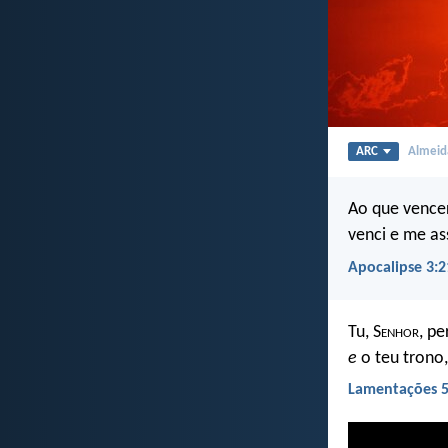
ARC
Almeida
Ao que vencer
venci e me as
Apocalipse 3:2
Tu, S
enhor
, p
e
o teu trono
Lamentações 5