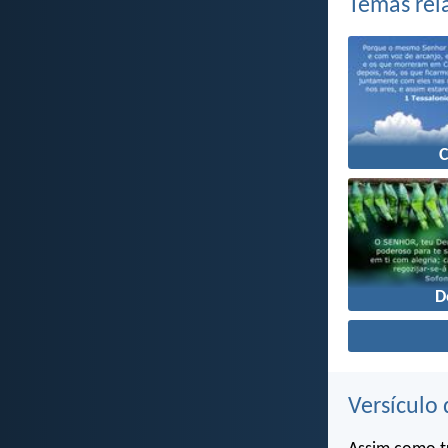
Temas rel
D
Versículo 