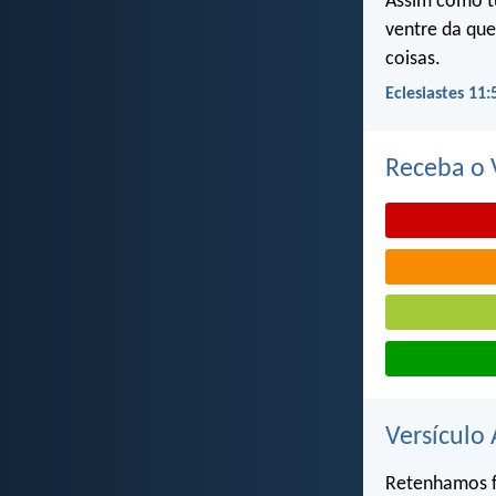
Assim como t
ventre da que
coisas.
Eclesiastes 11:
Receba o V
Versículo 
Retenhamos fi