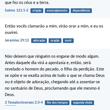
que fez os céus e a terra.
Salmo 121:1-2
criação
encorajamento
dependência
Então vocês clamarão a mim, virão orar a mim, e eu os
ouvirei.
Jeremias 29:12
adoração
oração
ouvir
Não deixem que ninguém os engane de modo algum.
Antes daquele dia virá a apostasia e, então, será
revelado o homem do pecado, o filho da perdição. Este
se opõe e se exalta acima de tudo o que se chama Deus
ou é objeto de adoração, chegando até a assentar-se
no santuário de Deus, proclamando que ele mesmo é
Deus.
2 Tessalonicenses 2:3-4
fim dos tempos
segunda vinda
ídolos