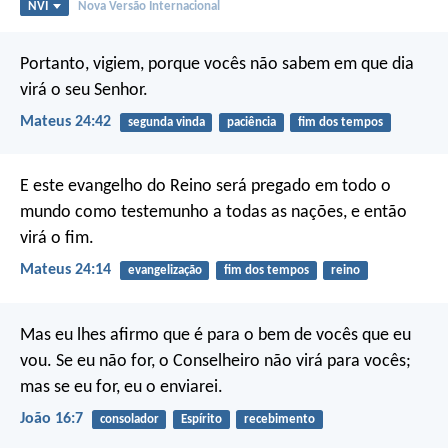
NVI
Nova Versão Internacional
Portanto, vigiem, porque vocês não sabem em que dia
virá o seu Senhor.
Mateus 24:42
segunda vinda
paciência
fim dos tempos
E este evangelho do Reino será pregado em todo o
mundo como testemunho a todas as nações, e então
virá o fim.
Mateus 24:14
evangelização
fim dos tempos
reino
Mas eu lhes afirmo que é para o bem de vocês que eu
vou. Se eu não for, o Conselheiro não virá para vocês;
mas se eu for, eu o enviarei.
João 16:7
consolador
Espírito
recebimento