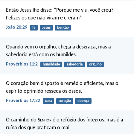
Então Jesus lhe disse: “Porque me viu, você creu?
Felizes os que não viram e creram”.
João 20:29
fé
Jesus
benção
Quando vem o orgulho, chega a desgraça,
mas a
sabedoria está com os humildes.
Provérbios 11:2
humildade
sabedoria
orgulho
O coração bem disposto é remédio eficiente,
mas o
espírito oprimido resseca os ossos.
Provérbios 17:22
cura
coração
doença
O caminho do S
enhor
é o refúgio dos íntegros,
mas é a
ruína dos que praticam o mal.