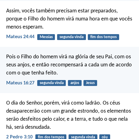
Assim, vocês também precisam estar preparados,
porque o Filho do homem virá numa hora em que vocês
menos esperam.
Mateus 24:44
Messias
segunda vinda
fim dos tempos
Pois o Filho do homem virá na glória de seu Pai, com os
seus anjos, e então recompensará a cada um de acordo
com o que tenha feito.
Mateus 16:27
segunda vinda
anjos
Jesus
O dia do Senhor, porém, virá como ladrão. Os céus
desaparecerão com um grande estrondo, os elementos
serão desfeitos pelo calor, e a terra, e tudo o que nela
há, será desnudada.
2 Pedro 3:10
fim dos tempos
segunda vinda
céu