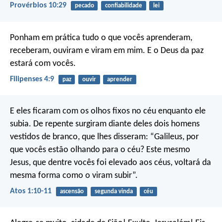
Provérbios 10:29
pecado
confiabilidade
lei
Ponham em prática tudo o que vocês aprenderam,
receberam, ouviram e viram em mim. E o Deus da paz
estará com vocês.
Filipenses 4:9
paz
ouvir
aprender
E eles ficaram com os olhos fixos no céu enquanto ele
subia. De repente surgiram diante deles dois homens
vestidos de branco, que lhes disseram: “Galileus, por
que vocês estão olhando para o céu? Este mesmo
Jesus, que dentre vocês foi elevado aos céus, voltará da
mesma forma como o viram subir”.
Atos 1:10-11
ascensão
segunda vinda
céu