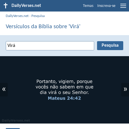
DailyVerses.net
Temas
Inscreva-se
DailyVerses.net
›
Pesquisa
Versículos da Bíblia sobre 'Virá'
«
»