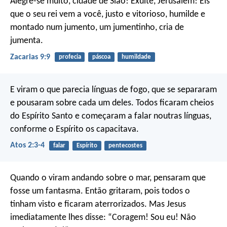
Alegre-se muito, cidade de Sião!
Exulte, Jerusalém!
Eis
que o seu rei vem a você,
justo e vitorioso,
humilde e
montado num jumento,
um jumentinho, cria de
jumenta.
Zacarias 9:9
profecia
páscoa
humildade
E viram o que parecia línguas de fogo, que se separaram
e pousaram sobre cada um deles. Todos ficaram cheios
do Espírito Santo e começaram a falar noutras línguas,
conforme o Espírito os capacitava.
Atos 2:3-4
falar
Espírito
pentecostes
Quando o viram andando sobre o mar, pensaram que
fosse um fantasma. Então gritaram, pois todos o
tinham visto e ficaram aterrorizados. Mas Jesus
imediatamente lhes disse: “Coragem! Sou eu! Não