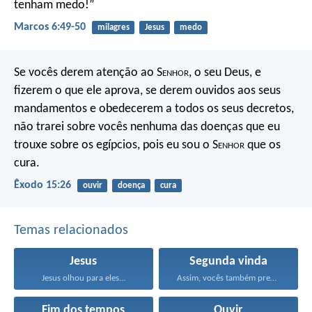
tenham medo!”
Marcos 6:49-50
milagres
Jesus
medo
Se vocês derem atenção ao S
enhor
, o seu Deus, e
fizerem o que ele aprova, se derem ouvidos aos seus
mandamentos e obedecerem a todos os seus decretos,
não trarei sobre vocês nenhuma das doenças que eu
trouxe sobre os egípcios, pois eu sou o S
enhor
que os
cura.
Êxodo 15:26
ouvir
doença
cura
Temas relacionados
Jesus
Segunda vinda
Jesus olhou para eles...
Assim, vocês também precisam...
Fim dos tempos
Ouvir