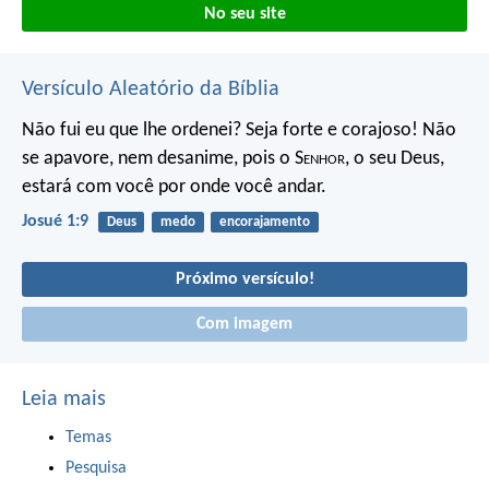
No seu site
Versículo Aleatório da Bíblia
Não fui eu que lhe ordenei? Seja forte e corajoso! Não
se apavore, nem desanime, pois o S
enhor
, o seu Deus,
estará com você por onde você andar.
Josué 1:9
Deus
medo
encorajamento
Próximo versículo!
Com imagem
Leia mais
Temas
Pesquisa