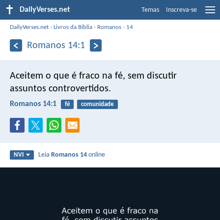
DailyVerses.net
Temas
Inscreva-se
DailyVerses.net
›
Livros da Bíblia
›
Romanos
›
14
Romanos 14:1
Aceitem o que é fraco na fé, sem discutir
assuntos controvertidos.
Romanos 14:1
fé
comunidade
Leia
Romanos 14
online
NVI