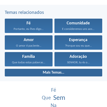
Temas relacionados
Fé
Comunidade
Portanto, eu lhes digo...
E consideremos uns aos...
Amor
Esperança
O amor é paciente...
‘Porque sou eu que...
Família
Adoração
Que todas estas palavras...
SENHOR, tu és o...
Mais Temas...
Fé
Sem
Que
Na