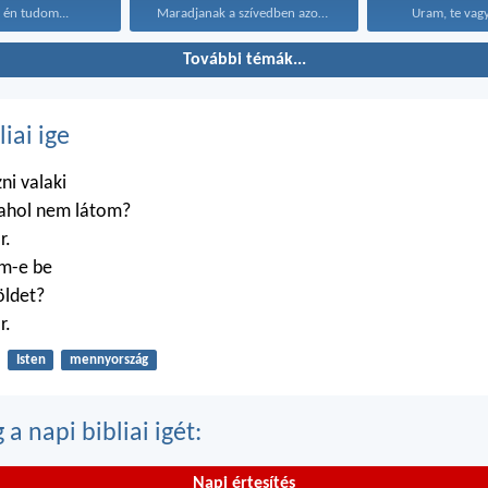
 én tudom...
Maradjanak a szívedben azok...
Uram, te vagy
További témák...
liai ige
zni valaki
 ahol nem látom?
r.
m-e be
öldet?
r.
Isten
mennyország
a napi bibliai igét:
Napi értesítés