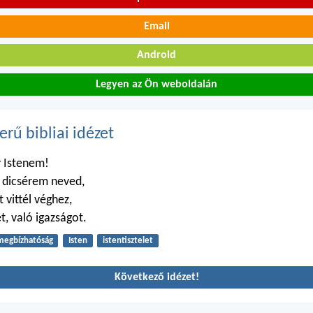
Email
Android
Legyen az Ön weboldalán
erű bibliai idézet
y Istenem!
 dicsérem neved,
 vittél véghez,
t, való igazságot.
megbízhatóság
Isten
istentisztelet
Következő idézet!