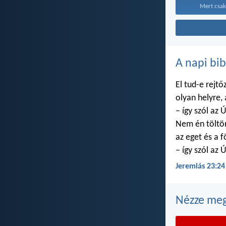
Mert csak
A napi bib
El tud-e rejtő
olyan helyre,
– így szól az Ú
Nem én töltö
az eget és a f
– így szól az Ú
Jeremiás 23:24
Nézze meg 