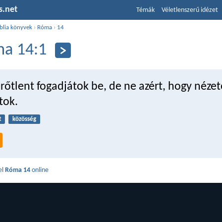
s.net
Témák
Véletlenszerű idézet
blia könyvek
›
Róma
›
14
a 14:1
rőtlent fogadjátok be, de ne azért, hogy nézet
tok.
t
közösség
el
Róma 14
online