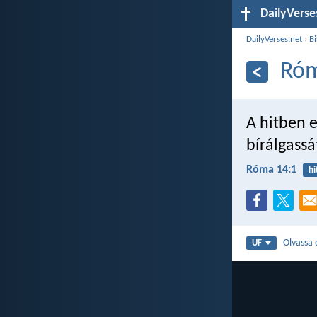
DailyVerse
DailyVerses.net
›
Bi
Róm
A hitben e
bírálgassá
Róma 14:1
hi
Olvassa 
UF