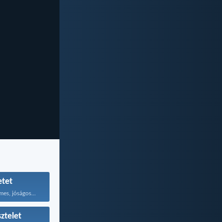
etet
mes, jóságos...
sztelet