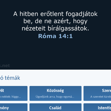
dó témák
Hit
Közösség
Szer
Ezért mondom nektek: higgyétek...
Ügyeljünk arra, hogy egymást...
A szeretet türel
mény
Család
Istenti