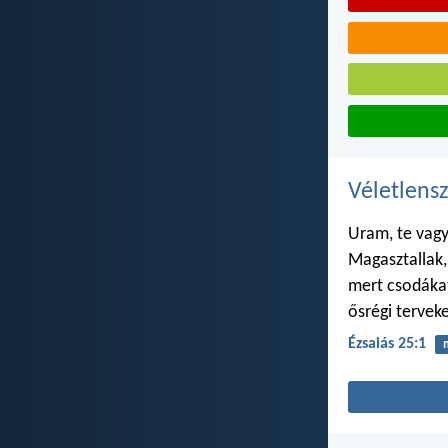
Véletlensz
Uram, te vag
Magasztallak,
mert csodákat
ősrégi terveke
Ézsaiás 25:1