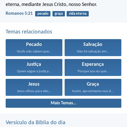
eterna, mediante Jesus Cristo, nosso Senhor.
Romanos 5:21
pecado
graça
vida eterna
Temas relacionados
Pecado
Salvação
Vocês não sabem que...
Não há salvação em...
Justiça
Esperança
Quem segue a justiça...
‘Porque sou eu que...
Jesus
Graça
Jesus olhou para eles...
Assim, aproximemo-nos do trono...
Mais Temas...
Versículo da Bíblia do dia