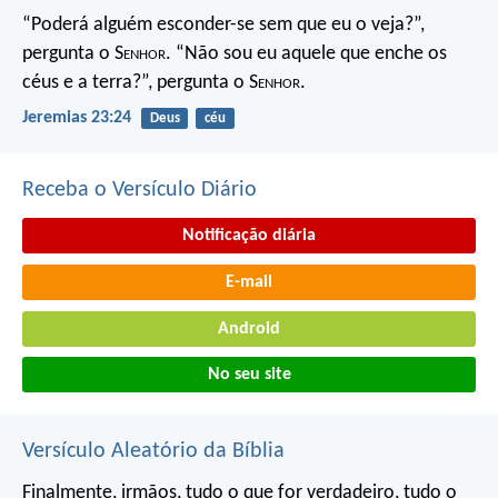
“Poderá alguém esconder-se
sem que eu o veja?”,
pergunta o S
enhor
.
“Não sou eu aquele que enche os
céus e a terra?”,
pergunta o S
enhor
.
Jeremias 23:24
Deus
céu
Receba o Versículo Diário
Notificação diária
E-mail
Android
No seu site
Versículo Aleatório da Bíblia
Finalmente, irmãos, tudo o que for verdadeiro, tudo o