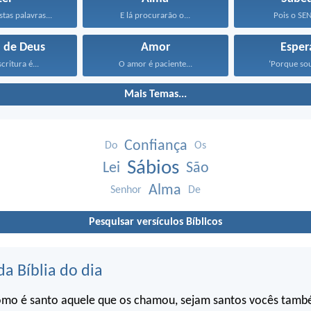
tas palavras...
E lá procurarão o...
Pois o SE
a de Deus
Amor
Esper
critura é...
O amor é paciente...
‘Porque sou
Mais Temas...
Confiança
Do
Os
Sábios
Lei
São
Alma
Senhor
De
Pesquisar versículos Bíblicos
da Bíblia do dia
omo é santo aquele que os chamou, sejam santos vocês tam