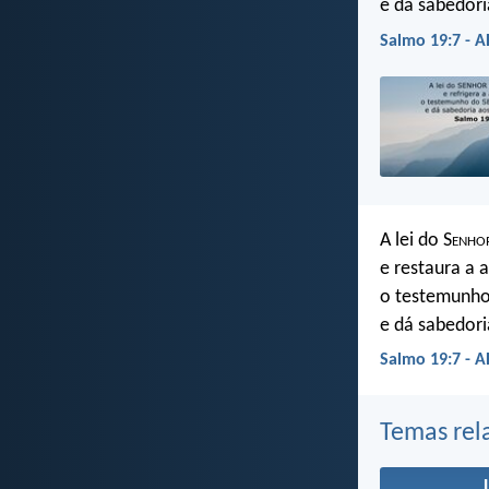
e dá sabedori
Salmo 19:7 - A
A lei do S
enho
e restaura a 
o testemunho
e dá sabedori
Salmo 19:7 - 
Temas rel