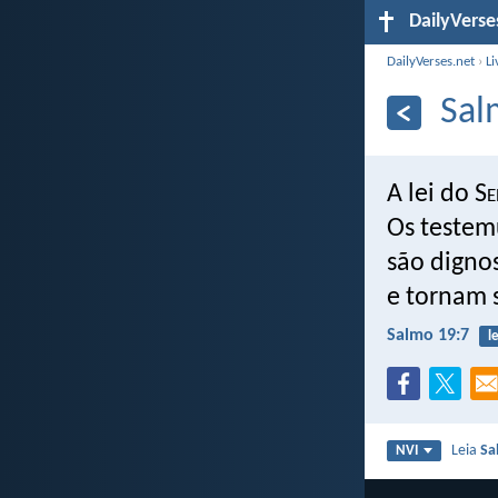
DailyVerse
DailyVerses.net
›
Li
Sal
A lei do S
e
Os testem
são digno
e tornam s
Salmo 19:7
le
Leia
Sa
NVI