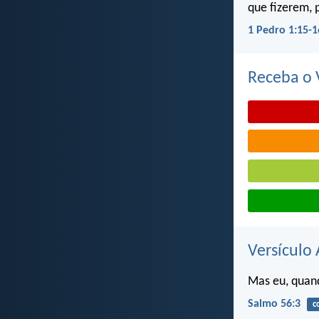
que fizerem, 
1 Pedro 1:15-1
Receba o V
Versículo 
Mas eu, quand
Salmo 56:3
c