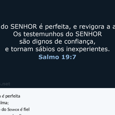
r
é
perfeita
alma;
 do S
enhor
é
fiel