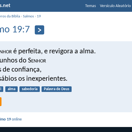
s.net
Temas
Versículo Aleatório
vros da Bíblia
›
Salmos
›
19
mo 19:7
nhor
é perfeita, e revigora a alma.
unhos do S
enhor
s de confiança,
ábios os inexperientes.
i
alma
sabedoria
Palavra de Deus
lmo 19
online