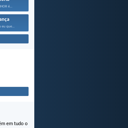
NHOR é...
ança
 eu que...
bém em tudo o