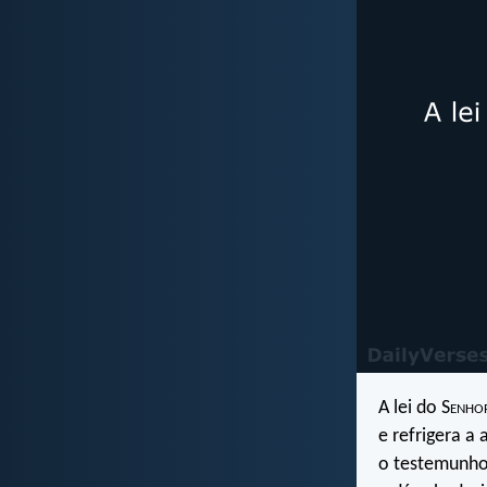
A lei do S
enho
e refrigera a 
o testemunho