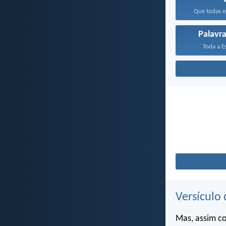
Que todas es
Palavr
Toda a Es
Versículo 
Mas, assim c