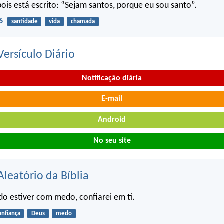
pois está escrito: “Sejam santos, porque eu sou santo”.
6
santidade
vida
chamada
ersículo Diário
Notificação diária
E-mail
Android
No seu site
Aleatório da Bíblia
o estiver com medo, confiarei em ti.
onfiança
Deus
medo