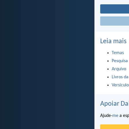
Leia mais
Temas
Pesquisa
Arquivo
Livros da
Versícul
Apoiar Da
Ajude-
me
a esp