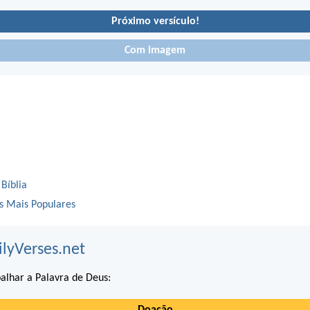
Próximo versículo!
Com imagem
 Bíblia
os Mais Populares
ilyVerses.net
alhar a Palavra de Deus:
Doação