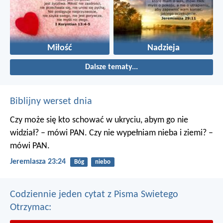
Miłość
Nadzieja
Dalsze tematy...
Biblijny werset dnia
Czy może się kto schować w ukryciu, abym go nie
widział? – mówi PAN. Czy nie wypełniam nieba i ziemi? –
mówi PAN.
Jeremiasza 23:24
Bóg
niebo
Codziennie jeden cytat z Pisma Swietego
Otrzymac: