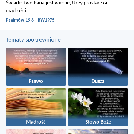
Świadectwo Pana jest wierne,
Uczy prostaczka
mądrości.
Psalmów 19:8 - BW1975
Tematy spokrewnione
Prawo
Dusza
Mądrość
Słowo Boże