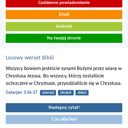
Codzienne powiadomienie
Email
Android
Na twojej stronie
Losowy werset Biblii
Wszyscy bowiem jesteście synami Bożymi przez wiarę w
Chrystusa Jezusa. Bo wszyscy, którzy zostaliście
ochrzczeni w Chrystusie, przyodzialiście się w Chrystusa.
Galacjan 3:26-27
wierzyć
chrzest
dzieci
Nastepny cytat!
Z ze zdjeciem