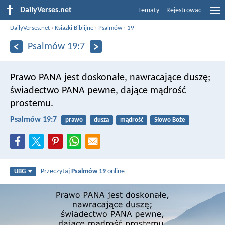
DailyVerses.net
Tematy
Rejestrowac
DailyVerses.net
›
Ksiazki Biblijne
›
Psalmów
›
19
Psalmów 19:7
Prawo PANA jest doskonałe,
nawracające duszę;
świadectwo PANA pewne,
dające mądrość
prostemu.
Psalmów 19:7
prawo
dusza
mądrość
Słowo Boże
Przeczytaj
Psalmów 19
online
UBG