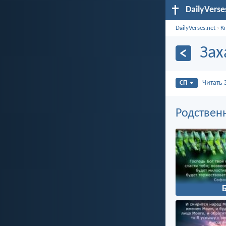
DailyVerse
DailyVerses.net
›
К
Зах
Читать
СП
Родствен