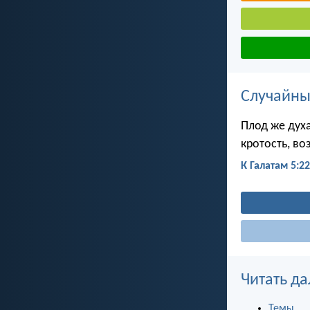
Случайны
Плод же духа
кротость, во
К Галатам 5:22
Читать да
Темы