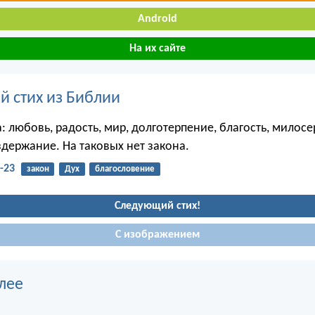
Android
На их сайте
й стих из Библии
: любовь, радость, мир, долготерпение, благость, милосе
здержание. На таковых нет закона.
-23
закон
Дух
благословение
Следующий стих!
С изображением
лее