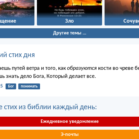
ащение
Зло
Сочув
Другие темы ...
ий стих дня
аешь путей ветра и того, как
образуются
кости во чреве 
ь знать дело Бога, Который делает все.
:5
Бог
понимать
е стих из библии каждый день:
Ежедневное уведомление
Э-почты