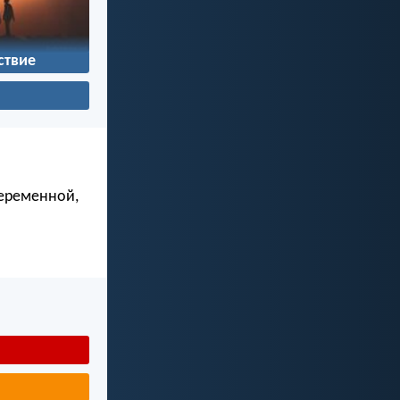
ствие
беременной,