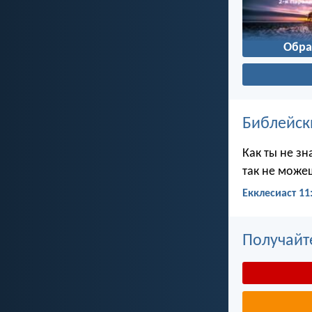
Обр
Библейск
Как ты не зн
так не можеш
Екклесиаст 11
Получайт