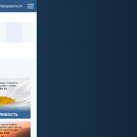
трироваться
ливость