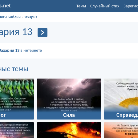
s.net
Темы
Случайный стих
Зарегис
ниги Библии
›
Захария
ария 13
Захария 13
в интернете
ные темы
Бог
Сила
Справед