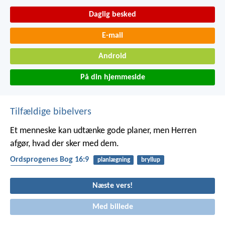
Daglig besked
E-mail
Android
På din hjemmeside
Tilfældige bibelvers
Et menneske kan udtænke gode planer,
men Herren
afgør, hvad der sker med dem.
Ordsprogenes Bog 16:9
planlægning
bryllup
afhængighed af gud
Næste vers!
Med billede