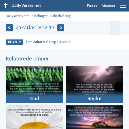
DailyVerses.net
Emner
Abonner
DailyVerses.net
›
Bibelbøger
›
Zakariasʼ Bog
Zakariasʼ Bog 13
Læs
Zakariasʼ Bog 13
online
BDAN
Relaterede emner
Gud
Styrke