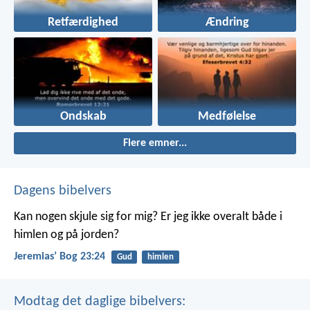
Retfærdighed
Ændring
Ondskab
Medfølelse
Flere emner...
Dagens bibelvers
Kan nogen skjule sig for mig? Er jeg ikke overalt både i
himlen og på jorden?
Jeremiasʼ Bog 23:24
Gud
himlen
Modtag det daglige bibelvers: