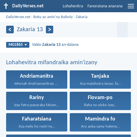
DailyVerses.net
Lohahevitra
Fanoratana anarana
DailyVerses.net
›
Boky ao amin'ny Baiboly
›
Zakaria
Zakaria 13
Vakio
Zakaria 13
an-dalana
MG1865
Lohahevitra mifandraika amin'izany
Andriamanitra
Tanjaka
Jehovah Andriamanitrao no ao...
Aza matahotra ianao, fa...
Rariny
Fiovam-po
Izay fatra-panaraka fahamarinana sy...
Raha ny oloko izay...
Faharatsiana
Mamindra fo
Aza mety ho resin'ny...
Ary aoka samy halemy...