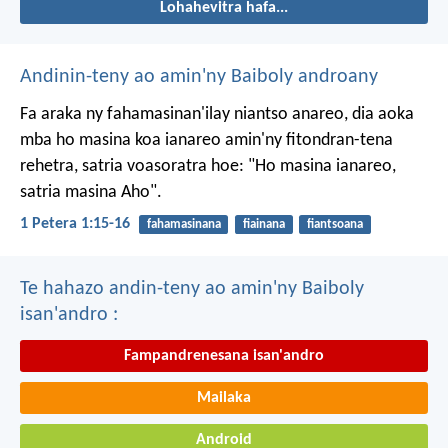
Lohahevitra hafa...
Andinin-teny ao amin'ny Baiboly androany
Fa araka ny fahamasinan'ilay niantso anareo, dia aoka
mba ho masina koa ianareo amin'ny fitondran-tena
rehetra, satria voasoratra hoe: "Ho masina ianareo,
satria masina Aho".
1 Petera 1:15-16
fahamasinana
fiainana
fiantsoana
Te hahazo andin-teny ao amin'ny Baiboly
isan'andro :
Fampandrenesana isan'andro
Mailaka
Android