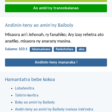
Ao amin'ny tranonkalanao
Andinin-teny ao amin'ny Baiboly
Misaora an'i Jehovah, ry fanahiko;
Ary izay rehetra ato
anatiko, misaora ny anarany masina.
Salamo 103:1
fahamasinana
fiankohofana
aina
Andinin-teny manaraka !
Hamantatra bebe kokoa
Lohahevitra
Tahirin-kevitra
Boky ao amin'ny Baiboly
Andin-teny ao amin'ny Baiboly malaza indrindra