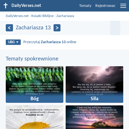
DailyVerses.net
Tematy
Rejestrowac
DailyVerses.net
›
Ksiazki Biblijne
›
Zachariasza
Zachariasza 13
Przeczytaj
Zachariasza 13
online
UBG
Tematy spokrewnione
Bóg
Siła