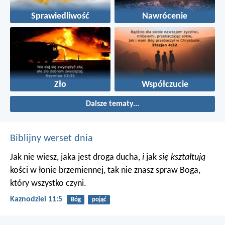
Sprawiedliwość
Nawrócenie
Zło
Współczucie
Dalsze tematy...
Biblijny werset dnia
Jak nie wiesz, jaka jest droga ducha,
i
jak
się kształtują
kości w łonie brzemiennej, tak nie znasz spraw Boga,
który wszystko czyni.
Kaznodziei 11:5
Bóg
pojąć