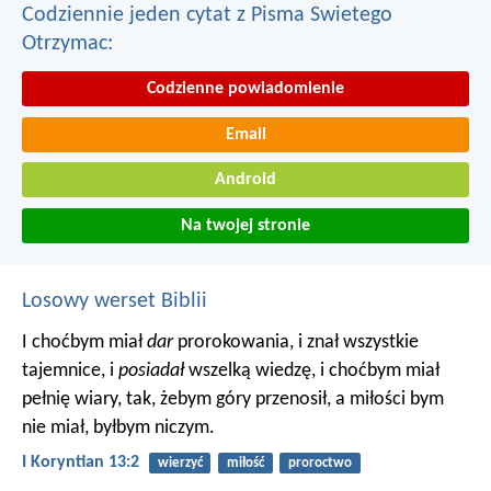
Codziennie jeden cytat z Pisma Swietego
Otrzymac:
Codzienne powiadomienie
Email
Android
Na twojej stronie
Losowy werset Biblii
I choćbym miał
dar
prorokowania, i znał wszystkie
tajemnice, i
posiadał
wszelką wiedzę, i choćbym miał
pełnię wiary, tak, żebym góry przenosił, a miłości bym
nie miał, byłbym niczym.
I Koryntian 13:2
wierzyć
miłość
proroctwo