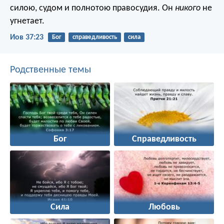
силою, судом и полнотою правосудия.
Он
никого
не
угнетает.
Иов 37:23
Бог
справедливость
сила
Родственные темы
Бог
Справедливость
Сила
Любовь