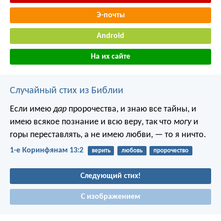
Э-почты
Android
На их сайте
Случайный стих из Библии
Если имею
дар
пророчества, и знаю все тайны, и
имею всякое познание и всю веру, так что
могу
и
горы переставлять, а не имею любви, — то я ничто.
1-е Коринфянам 13:2
верить
любовь
пророчество
Следующий стих!
С изображением