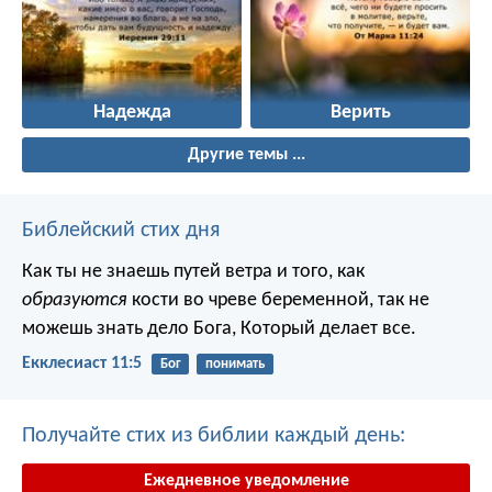
Надежда
Верить
Другие темы ...
Библейский стих дня
Как ты не знаешь путей ветра и того, как
образуются
кости во чреве беременной, так не
можешь знать дело Бога, Который делает все.
Екклесиаст 11:5
Бог
понимать
Получайте стих из библии каждый день:
Ежедневное уведомление