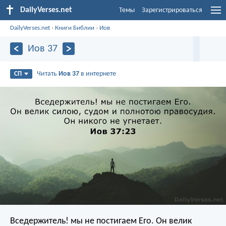
DailyVerses.net
Темы
Зарегистрироваться
DailyVerses.net
›
Книги Библии
›
Иов
Иов 37
Читать
Иов 37
в интернете
СП
Вседержитель! мы не постигаем Его.
Он велик