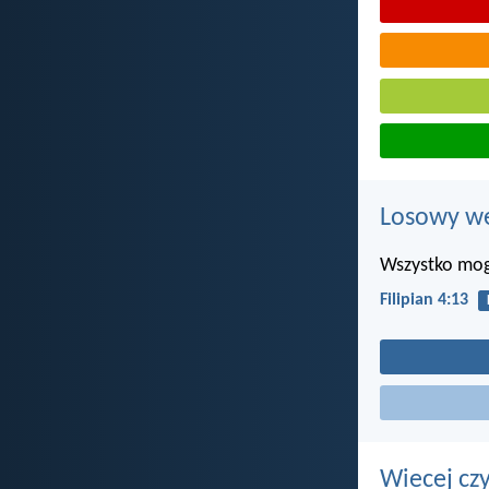
Losowy wer
Wszystko mog
Filipian 4:13
Wiecej cz