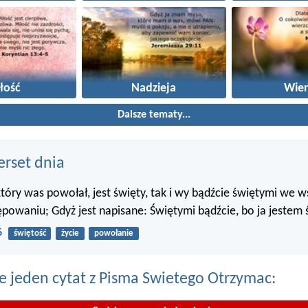
łość
Nadzieja
Wier
Dalsze tematy...
erset dnia
 który was powołał, jest święty, tak i wy bądźcie świętymi we 
powaniu; Gdyż jest napisane: Świętymi bądźcie, bo ja jestem 
6
świętość
życie
powołanie
e jeden cytat z Pisma Swietego Otrzymac: