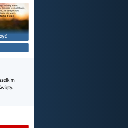
zyć
wszelkim
święty.