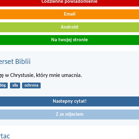
Codzienne powiadomienie
Email
Android
Na twojej stronie
set Biblii
ę w Chrystusie, który mnie umacnia.
Bóg
siła
ochrona
Nastepny cytat!
Z ze zdjeciem
ytac