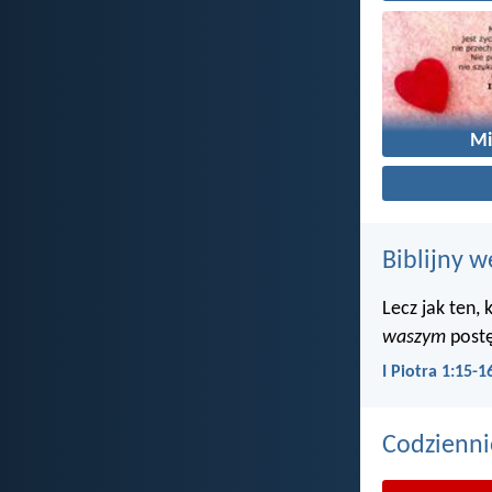
Mi
Biblijny w
Lecz jak ten,
waszym
postę
I Piotra 1:15-1
Codzienni