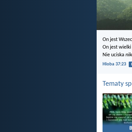
On jest Wsze
On jest wielk
Nie uciska
ni
Hioba 37:23
Tematy s