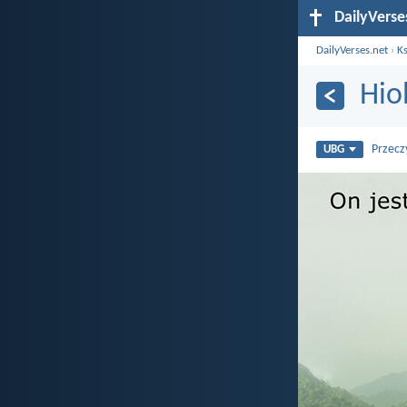
DailyVerse
DailyVerses.net
›
Ks
Hio
Przecz
UBG