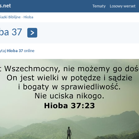
s.net
Tematy
Losowy werset
iazki Biblijne
›
Hioba
ba 37
ytaj
Hioba 37
online