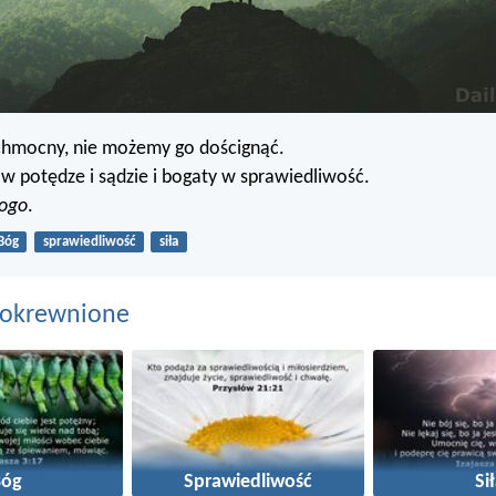
chmocny, nie możemy go doścignąć.
i w potędze i sądzie i bogaty w sprawiedliwość.
kogo
.
Bóg
sprawiedliwość
siła
pokrewnione
Bóg
Sprawiedliwość
Si