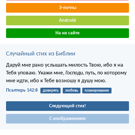
Э-почты
Android
На их сайте
Случайный стих из Библии
Даруй мне рано услышать милость Твою,
ибо я на
Тебя уповаю.
Укажи мне,
Господи,
путь, по которому
мне идти,
ибо к Тебе возношу я душу мою.
Псалтирь 142:8
доверять
любовь
планирование
Следующий стих!
С изображением