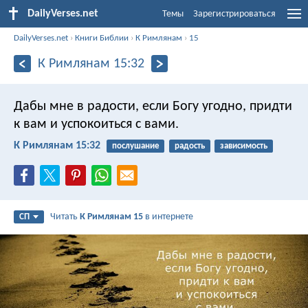
DailyVerses.net
Темы
Зарегистрироваться
DailyVerses.net
›
Книги Библии
›
К Римлянам
›
15
К Римлянам 15:32
Дабы мне в радости, если Богу угодно, придти
к вам и успокоиться с вами.
К Римлянам 15:32
послушание
радость
зависимость
Читать
К Римлянам 15
в интернете
СП