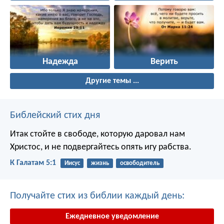
Надежда
Верить
Другие темы ...
Библейский стих дня
Итак стойте в свободе, которую даровал нам
Христос, и не подвергайтесь опять игу рабства.
К Галатам 5:1
Иисус
жизнь
освободитель
Получайте стих из библии каждый день:
Ежедневное уведомление