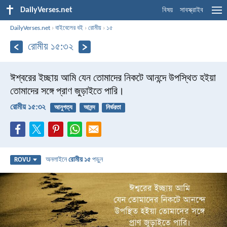
DailyVerses.net
বিষয়
সাবস্ক্রাইব
DailyVerses.net
›
বাইবেলের বই
›
রোমীয়
›
১৫
রোমীয় ১৫:৩২
ঈশ্বরের ইচ্ছায় আমি যেন তোমাদের নিকটে আনন্দে উপস্থিত হইয়া
তোমাদের সঙ্গে প্রাণ জুড়াইতে পারি।
রোমীয় ১৫:৩২
আনুগত্য
আনন্দ
নির্ভরতা
অনলাইনে
রোমীয় ১৫
পড়ুন
ROVU