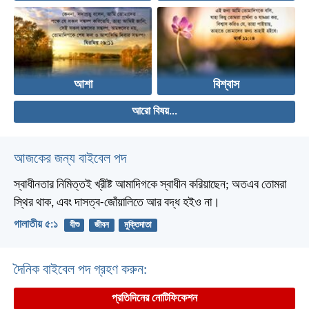
আশা
বিশ্বাস
আরো বিষয়...
আজকের জন্য বাইবেল পদ
স্বাধীনতার নিমিত্তই খ্রীষ্ট আমাদিগকে স্বাধীন করিয়াছেন; অতএব তোমরা
স্থির থাক, এবং দাসত্ব-জোঁয়ালিতে আর বদ্ধ হইও না।
গালাতীয় ৫:১
যীশু
জীবন
মুক্তিদাতা
দৈনিক বাইবেল পদ গ্রহণ করুন:
প্রতিদিনের নোটিফিকেশন