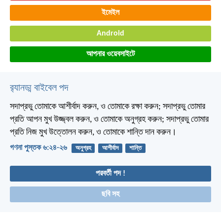
ইমেইল
Android
আপনার ওয়েবসাইটে
র‌্যানড্ম বাইবেল পদ
সদাপ্রভু তোমাকে আশীর্বাদ করুন, ও তোমাকে রক্ষা করুন;
সদাপ্রভু তোমার
প্রতি আপন মুখ উজ্জ্বল করুন, ও তোমাকে অনুগ্রহ করুন;
সদাপ্রভু তোমার
প্রতি নিজ মুখ উত্তোলন করুন, ও তোমাকে শান্তি দান করুন।
গণনা পুস্তক ৬:২৪-২৬
অনুগ্রহ
আশীর্বাদ
শান্তি
পরবর্তী পদ !
ছবি সহ