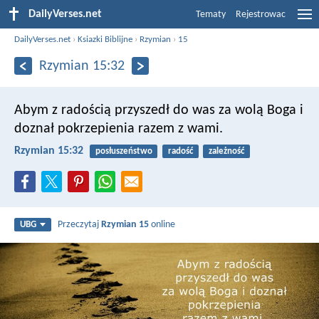
DailyVerses.net
Tematy
Rejestrowac
DailyVerses.net
›
Ksiazki Biblijne
›
Rzymian
›
15
Rzymian 15:32
Abym z radością przyszedł do was za wolą Boga i
doznał pokrzepienia razem z wami.
Rzymian 15:32
posłuszeństwo
radość
zależność
Przeczytaj
Rzymian 15
online
UBG