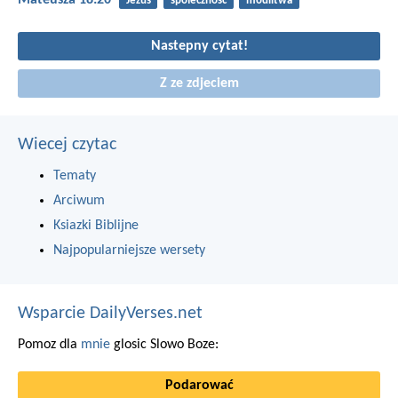
Mateusza 18:20
Jezus
społeczność
modlitwa
Nastepny cytat!
Z ze zdjeciem
Wiecej czytac
Tematy
Arciwum
Ksiazki Biblijne
Najpopularniejsze wersety
Wsparcie DailyVerses.net
Pomoz dla
mnie
glosic Slowo Boze:
Podarować