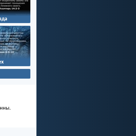
вда
ех
янны.