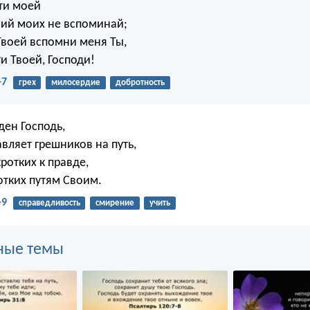
ти моей
ний моих не вспоминай;
Твоей вспомни меня Ты,
и Твоей, Господи!
-7
грех
милосердие
добротность
ден Господь,
вляет грешников на путь,
ротких к правде,
отких путям Своим.
-9
справедливость
смирение
учить
ные темы