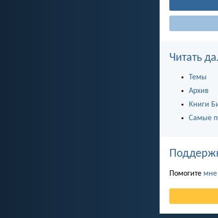
Читать да
Темы
Архив
Книги Б
Самые п
Поддержка
Помогите
мне