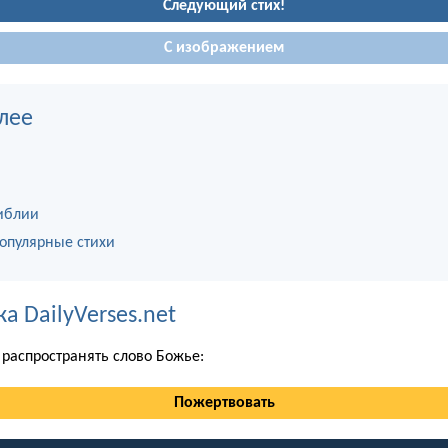
Следующий стих!
С изображением
лее
иблии
опулярные стихи
 DailyVerses.net
распространять слово Божье:
Пожертвовать