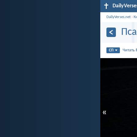
DailyVerse
DailyVerses.net
›
К
Пса
Читать
СП
«