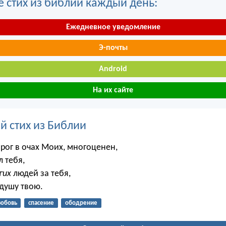
е стих из библии каждый день:
Ежедневное уведомление
Э-почты
Android
На их сайте
й стих из Библии
орог в очах Моих, многоценен,
 тебя,
гих
людей за тебя,
 душу твою.
юбовь
спасение
ободрение