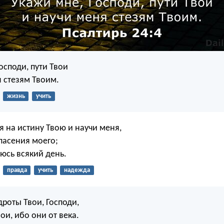
осподи, пути Твои
я стезям Твоим.
жизнь
учить
я на истину Твою и научи меня,
пасения моего;
юсь всякий день.
правда
учить
надежда
роты Твои, Господи,
ои, ибо они от века.