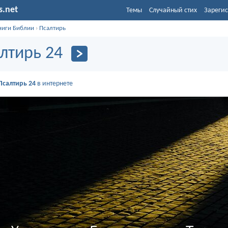
s.net
Темы
Случайный стих
Зарегис
ниги Библии
›
Псалтирь
лтирь 24
Псалтирь 24
в интернете