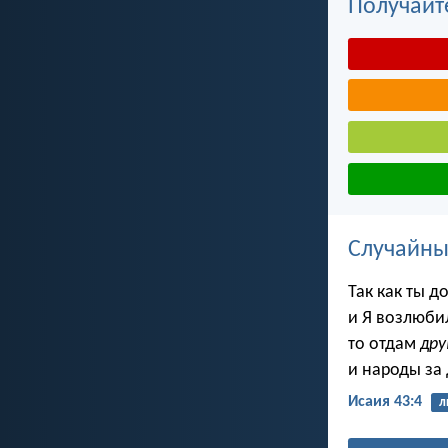
Получайт
Случайны
Так как ты д
и Я возлюбил
то отдам
дру
и народы за
Исаия 43:4
л