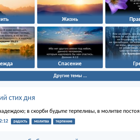
чить
Жизнь
Пра
дежда
Спасение
Гр
Другие темы ...
ий стих дня
надеждою; в скорби
будьте
терпеливы, в молитве посто
2:12
радость
молитва
терпение