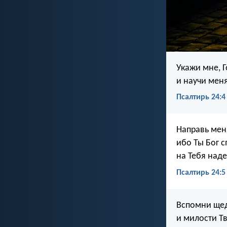
Укажи мне, Г
и научи мен
Псалтирь 24:4
Направь мен
ибо Ты Бог с
на Тебя наде
Псалтирь 24:5
Вспомни щед
и милости Тв