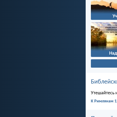
У
На
Библейск
Утешайтесь 
К Римлянам 1