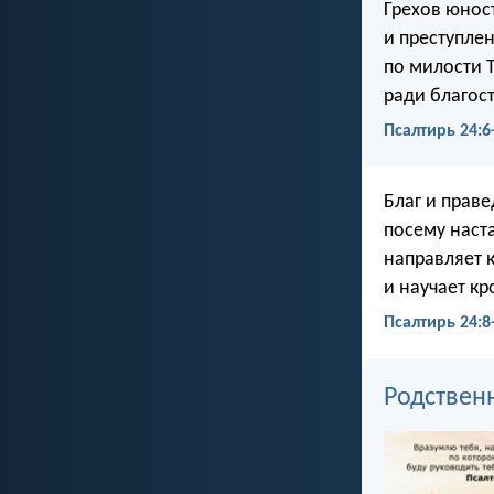
Грехов юнос
и преступле
по милости 
ради благост
Псалтирь 24:6
Благ и праве
посему наста
направляет к
и научает кр
Псалтирь 24:8
Родствен