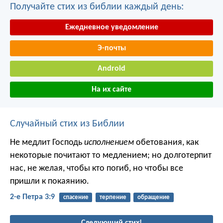
Получайте стих из библии каждый день:
Ежедневное уведомление
Э-почты
Android
На их сайте
Случайный стих из Библии
Не медлит Господь
исполнением
обетования, как
некоторые почитают то медлением; но долготерпит
нас, не желая, чтобы кто погиб, но чтобы все
пришли к покаянию.
2-е Петра 3:9
спасение
терпение
обращение