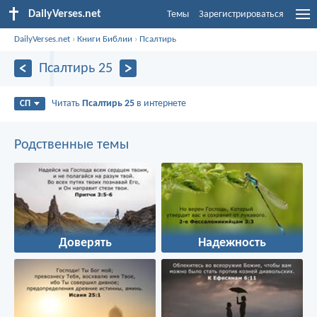
DailyVerses.net
Темы
Зарегистрироваться
DailyVerses.net
›
Книги Библии
›
Псалтирь
Псалтирь 25
Читать
Псалтирь 25
в интернете
СП
Родственные темы
Доверять
Надежность