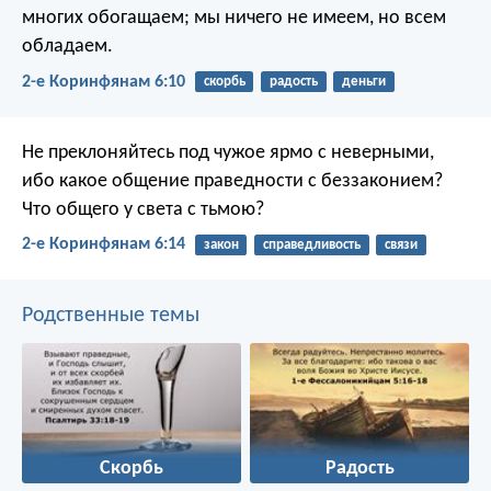
многих обогащаем; мы ничего не имеем, но всем
обладаем.
2-е Коринфянам 6:10
скорбь
радость
деньги
Не преклоняйтесь под чужое ярмо с неверными,
ибо какое общение праведности с беззаконием?
Что общего у света с тьмою?
2-е Коринфянам 6:14
закон
справедливость
связи
Родственные темы
Скорбь
Радость