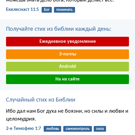
можешь знать дело Бога, Который делает все.
Екклесиаст 11:5
Бог
понимать
Получайте стих из библии каждый день:
Ежедневное уведомление
Э-почты
Android
На их сайте
Случайный стих из Библии
Ибо дал нам Бог духа не боязни, но силы и любви и
целомудрия.
2-е Тимофею 1:7
любовь
самоконтроль
сила