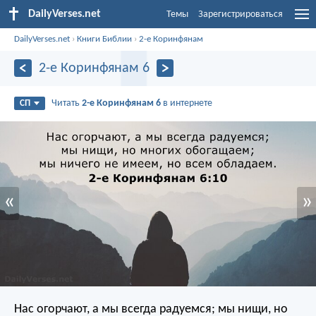
DailyVerses.net
Темы
Зарегистрироваться
DailyVerses.net
›
Книги Библии
›
2-е Коринфянам
2-е Коринфянам 6
Читать
2-е Коринфянам 6
в интернете
СП
«
»
Нас огорчают, а мы всегда радуемся; мы нищи, но