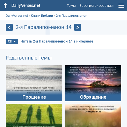
DailyVerses.net
Темы
Зарегистрироваться
DailyVerses.net
›
Книги Библии
›
2-я Паралипоменон
2-я Паралипоменон 14
Читать
2-я Паралипоменон 14
в интернете
СП
Родственные темы
Прощение
Обращение