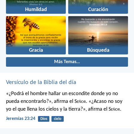
Humildad
Curación
Gracia
Búsqueda
Más Temas...
Versículo de la Biblia del día
«¿Podrá el hombre hallar un escondite
donde yo no
pueda encontrarlo?»,
afirma el S
eñor
.
«¿Acaso no soy
yo el que llena los cielos y la tierra?»,
afirma el S
eñor
.
Jeremías 23:24
Dios
cielo