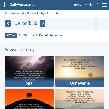
DailyVerses.net
Témy
Odoberať
DailyVerses.net
›
Biblické knihy
›
1. Kroník
1. Kroník 26
Prečítajte si
1. Kroník 26
online
KAT
Súvisiace témy
Sila
Uctievanie