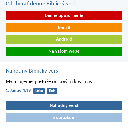
Odoberať denne Biblický verš:
Denné upozornenie
E-mail
Android
Na vašom webe
Náhodný Biblický verš
My milujeme, pretože on prvý miloval nás.
1. Jánov 4:19
láska
Boh
Náhodný verš!
S obrázkom