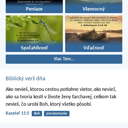
Peniaze
Všemocný
Spoľahlivosť
Vďačnosť
Viac Tém...
Biblický verš dňa
Ako nevieš, ktorou cestou
potiahne
vietor,
ako nevieš
,
ako sa tvoria kosti v živote ženy ťarchavej, celkom tak
nevieš, čo urobí Boh, ktorý všetko pôsobí.
Kazateľ 11:5
Boh
porozumenie