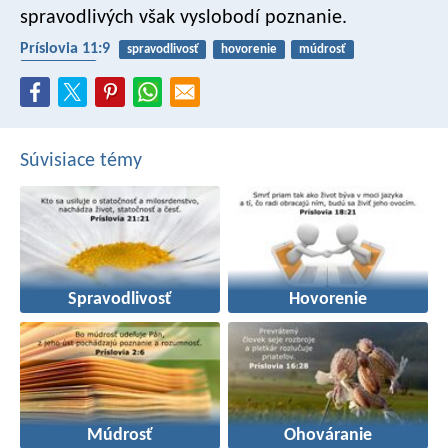
spravodlivých však vyslobodí poznanie.
Príslovia 11:9
spravodlivosť
hovorenie
múdrosť
ohováranie
Súvisiace témy
Spravodlivosť
Hovorenie
Múdrosť
Ohováranie