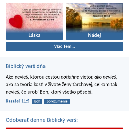
Láska
Nádej
Viac Tém...
Biblický verš dňa
Ako nevieš, ktorou cestou
potiahne
vietor,
ako nevieš
,
ako sa tvoria kosti v živote ženy ťarchavej, celkom tak
nevieš, čo urobí Boh, ktorý všetko pôsobí.
Kazateľ 11:5
Boh
porozumenie
Odoberať denne Biblický verš: