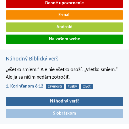
Denné upozornenie
E-mail
Android
Na vašom webe
Náhodný Biblický verš
„Všetko smiem.“ Ale nie všetko osoží. „Všetko smiem.“
Ale ja sa ničím nedám zotročiť.
1. Korinťanom 6:12
závislosti
túžby
život
Náhodný verš!
S obrázkom