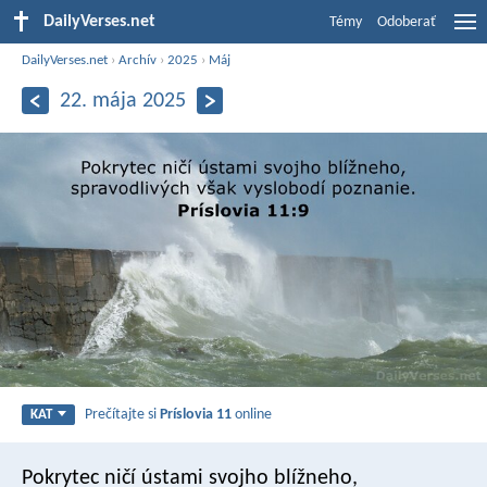
DailyVerses.net
Témy
Odoberať
DailyVerses.net
›
Archív
›
2025
›
Máj
22. mája 2025
Prečítajte si
Príslovia 11
online
KAT
Pokrytec ničí ústami svojho blížneho,