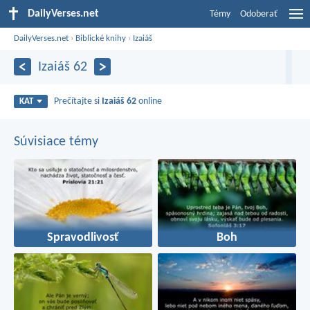
DailyVerses.net
Témy
Odoberať
DailyVerses.net
›
Biblické knihy
›
Izaiáš
Izaiáš 62
Prečítajte si
Izaiáš 62
online
KAT
Súvisiace témy
Spravodlivosť
Boh