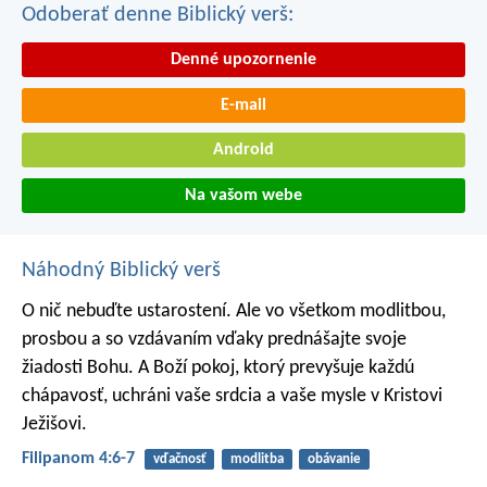
Odoberať denne Biblický verš:
Denné upozornenie
E-mail
Android
Na vašom webe
Náhodný Biblický verš
O nič nebuďte ustarostení. Ale vo všetkom modlitbou,
prosbou a so vzdávaním vďaky prednášajte svoje
žiadosti Bohu. A Boží pokoj, ktorý prevyšuje každú
chápavosť, uchráni vaše srdcia a vaše mysle v Kristovi
Ježišovi.
Filipanom 4:6-7
vďačnosť
modlitba
obávanie