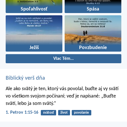
Spoľahlivosť
Spása
Ježiš
Povzbudenie
Viac Tém...
Biblický verš dňa
Ale ako svätý je ten, ktorý vás povolal, buďte aj vy svätí
vo všetkom svojom počínaní; veď je napísané: „Buďte
svätí, lebo ja som svätý.“
1. Petrov 1:15-16
svätosť
život
povolanie