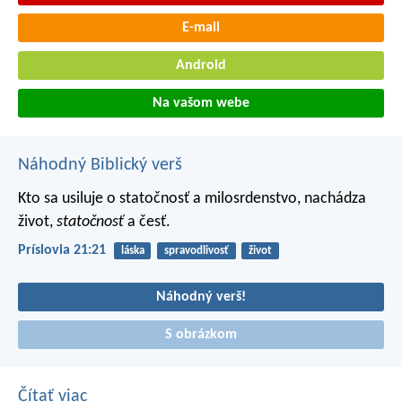
E-mail
Android
Na vašom webe
Náhodný Biblický verš
Kto sa usiluje o statočnosť a milosrdenstvo,
nachádza
život,
statočnosť
a česť.
Príslovia 21:21
láska
spravodlivosť
život
Náhodný verš!
S obrázkom
Čítať viac