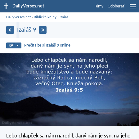
DailyVerses.net
Témy
Odoberať
DailyVerses.net
›
Biblické knihy
›
Izaiáš
Izaiáš 9
Prečítajte si
Izaiáš 9
online
KAT
Lebo chlapček sa nám narodil,
daný nám je syn,
na jeho