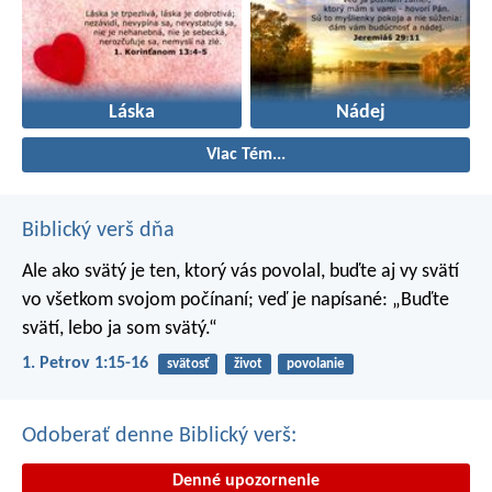
Láska
Nádej
Viac Tém...
Biblický verš dňa
Ale ako svätý je ten, ktorý vás povolal, buďte aj vy svätí
vo všetkom svojom počínaní; veď je napísané: „Buďte
svätí, lebo ja som svätý.“
1. Petrov 1:15-16
svätosť
život
povolanie
Odoberať denne Biblický verš:
Denné upozornenie