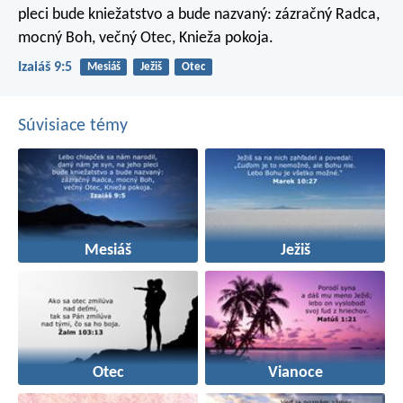
pleci bude kniežatstvo a bude nazvaný:
zázračný Radca,
mocný Boh, večný Otec, Knieža pokoja.
Izaiáš 9:5
Mesiáš
Ježiš
Otec
Súvisiace témy
Mesiáš
Ježiš
Otec
Vianoce