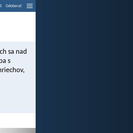
š
Odoberať
ech sa nad
ba s
hriechov,