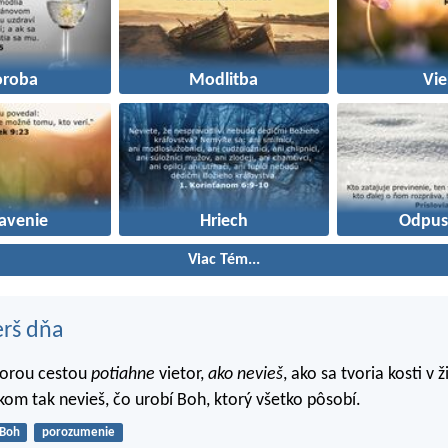
oroba
Modlitba
Vie
avenie
Hriech
Odpus
Viac Tém...
erš dňa
torou cestou
potiahne
vietor,
ako nevieš
, ako sa tvoria kosti v 
lkom tak nevieš, čo urobí Boh, ktorý všetko pôsobí.
Boh
porozumenie