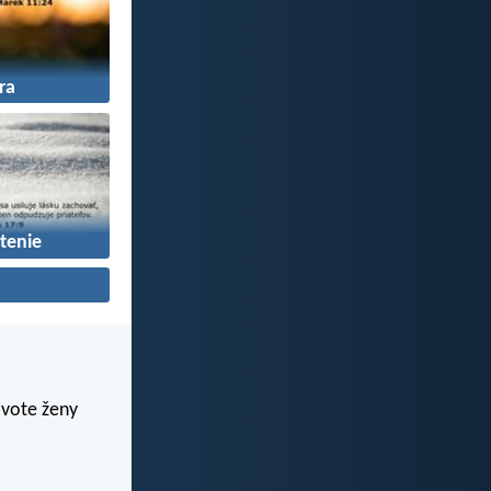
ra
tenie
živote ženy