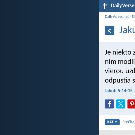
DailyVerse
DailyVerses.net
›
Bi
Jak
Je niekto 
ním modli
vierou uzd
odpustia 
Jakub 5:14-15
Prečíta
KAT