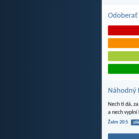
Odoberať 
Náhodný B
Nech ti dá, za
a nech vyplní
Žalm 20:5
plá