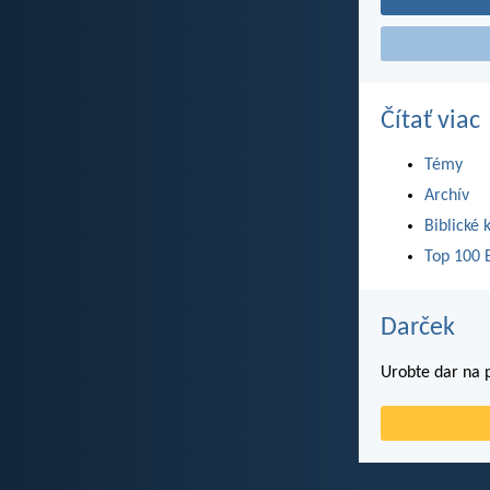
Čítať viac
Témy
Archív
Biblické 
Top 100 B
Darček
Urobte dar na p