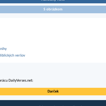
S obrázkom
knihy
iblických veršov
rácu DailyVerses.net:
Darček