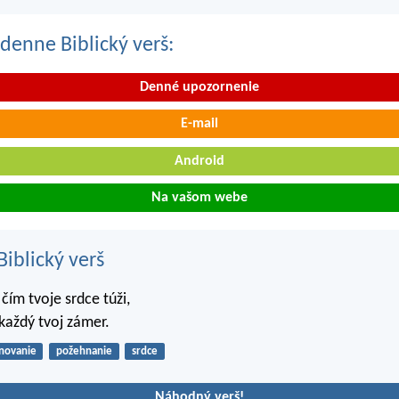
denne Biblický verš:
Denné upozornenie
E-mail
Android
Na vašom webe
iblický verš
 čím tvoje srdce túži,
 každý tvoj zámer.
novanie
požehnanie
srdce
Náhodný verš!