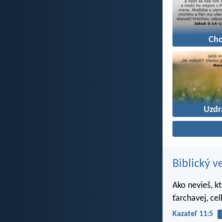
Ch
Uzdr
Biblický v
Ako nevieš, k
ťarchavej, ce
Kazateľ 11:5