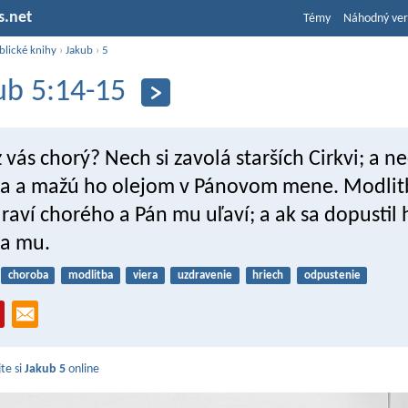
s.net
Témy
Náhodný ver
blické knihy
›
Jakub
›
5
ub 5:14-15
z vás chorý? Nech si zavolá starších Cirkvi; a n
a a mažú ho olejom v Pánovom mene. Modlit
raví chorého a Pán mu uľaví; a ak sa dopustil 
sa mu.
choroba
modlitba
viera
uzdravenie
hriech
odpustenie
jte si
Jakub 5
online