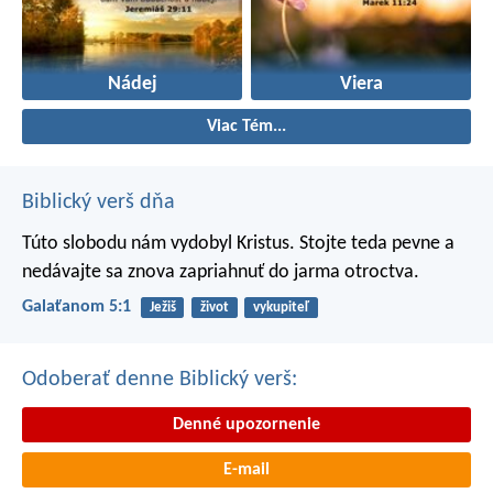
Nádej
Viera
Viac Tém...
Biblický verš dňa
Túto slobodu nám vydobyl Kristus. Stojte teda pevne a
nedávajte sa znova zapriahnuť do jarma otroctva.
Galaťanom 5:1
Ježiš
život
vykupiteľ
Odoberať denne Biblický verš:
Denné upozornenie
E-mail