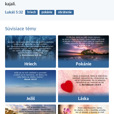
kajali.
Lukáš 5:32
hriech
pokánie
obrátenie
Súvisiace témy
Hriech
Pokánie
Ježiš
Láska