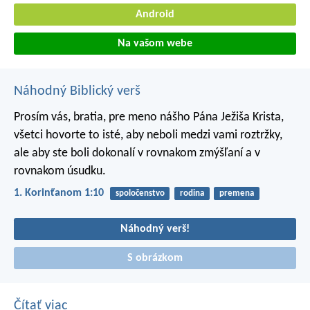
Android
Na vašom webe
Náhodný Biblický verš
Prosím vás, bratia, pre meno nášho Pána Ježiša Krista,
všetci hovorte to isté, aby neboli medzi vami roztržky,
ale aby ste boli dokonalí v rovnakom zmýšľaní a v
rovnakom úsudku.
1. Korinťanom 1:10
spoločenstvo
rodina
premena
Náhodný verš!
S obrázkom
Čítať viac