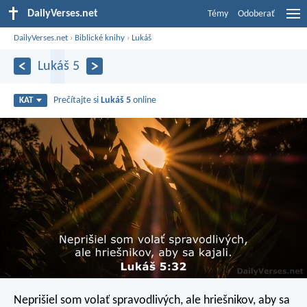
DailyVerses.net
Témy
Odoberať
DailyVerses.net
›
Biblické knihy
›
Lukáš
Lukáš 5
Prečítajte si
Lukáš 5
online
KAT
Neprišiel som volať spravodlivých, ale hriešnikov, aby sa