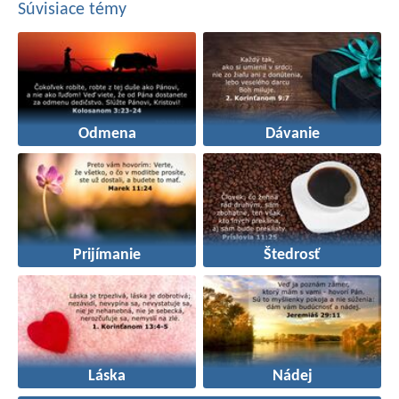
Súvisiace témy
Odmena
Dávanie
Prijímanie
Štedrosť
Láska
Nádej