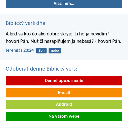
Viac Tém...
Biblický verš dňa
A keď sa kto čo ako dobre skryje, či ho ja nevidím? -
hovorí Pán. Nuž či nezaplňujem ja nebesá? - hovorí Pán.
Jeremiáš 23:24
Boh
nebo
Odoberať denne Biblický verš:
Denné upozornenie
E-mail
Android
Na vašom webe