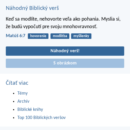
Náhodný Biblický verš
Keď sa modlíte, nehovorte veľa ako pohania. Myslia si,
že budú vypočutí pre svoju mnohovravnosť.
Matúš 6:7
hovorenie
modlitba
myšlienky
Náhodný verš!
S obrázkom
Čítať viac
Témy
Archív
Biblické knihy
Top 100 Biblických veršov