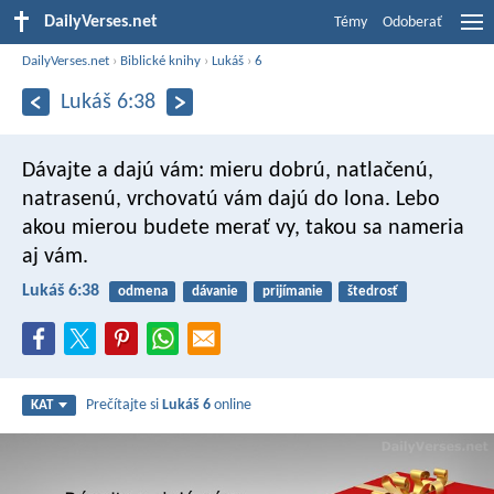
DailyVerses.net
Témy
Odoberať
DailyVerses.net
›
Biblické knihy
›
Lukáš
›
6
Lukáš 6:38
Dávajte a dajú vám: mieru dobrú, natlačenú,
natrasenú, vrchovatú vám dajú do lona. Lebo
akou mierou budete merať vy, takou sa nameria
aj vám.
Lukáš 6:38
odmena
dávanie
prijímanie
štedrosť
Prečítajte si
Lukáš 6
online
KAT