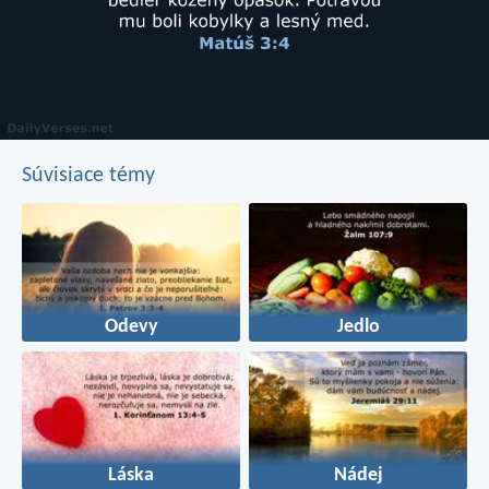
Súvisiace témy
Odevy
Jedlo
Láska
Nádej