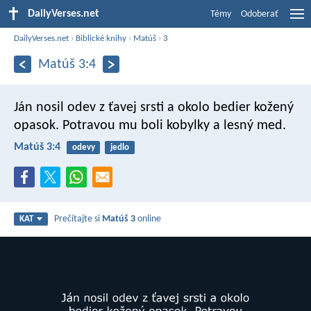
DailyVerses.net
Témy
Odoberať
DailyVerses.net
›
Biblické knihy
›
Matúš
›
3
Matúš 3:4
Ján nosil odev z ťavej srsti a okolo bedier kožený
opasok. Potravou mu boli kobylky a lesný med.
Matúš 3:4
odevy
jedlo
Prečítajte si
Matúš 3
online
KAT