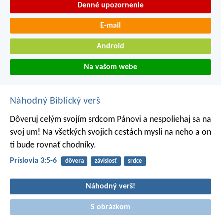
Denné upozornenie
E-mail
Android
Na vašom webe
Náhodný Biblický verš
Dôveruj celým svojím srdcom Pánovi
a nespoliehaj sa na
svoj um!
Na všetkých svojich cestách mysli na neho a on
ti bude rovnať chodníky.
Príslovia 3:5-6
dôvera
závislosť
srdce
Náhodný verš!
S obrázkom