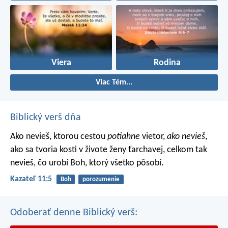
Viera
Rodina
Viac Tém...
Biblický verš dňa
Ako nevieš, ktorou cestou
potiahne
vietor,
ako nevieš
,
ako sa tvoria kosti v živote ženy ťarchavej, celkom tak
nevieš, čo urobí Boh, ktorý všetko pôsobí.
Kazateľ 11:5
Boh
porozumenie
Odoberať denne Biblický verš: