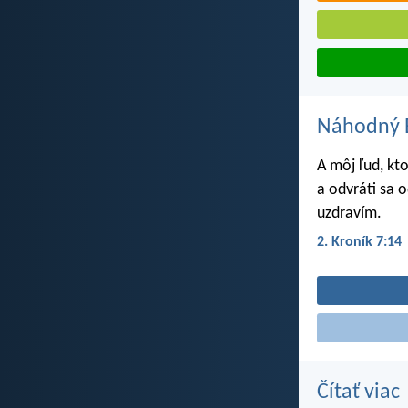
Náhodný B
A môj ľud, kt
a odvráti sa o
uzdravím.
2. Kroník 7:14
Čítať viac