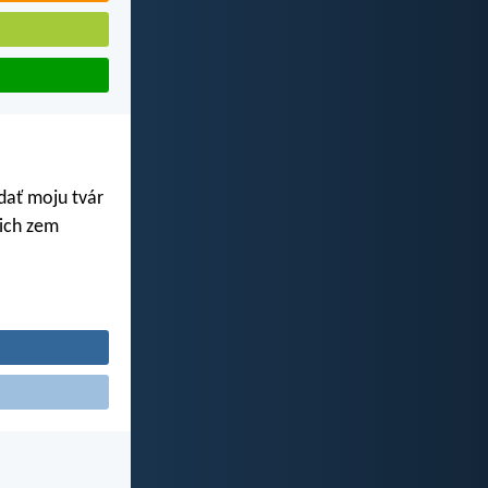
dať moju tvár
 ich zem