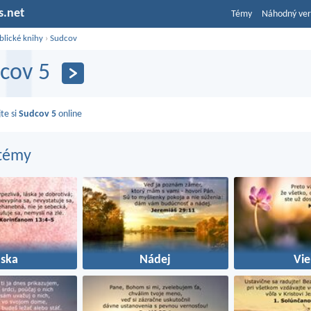
s.net
Témy
Náhodný ver
blické knihy
›
Sudcov
cov 5
jte si
Sudcov 5
online
 témy
áska
Nádej
Vie