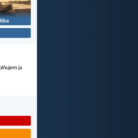
itba
aplňujem ja