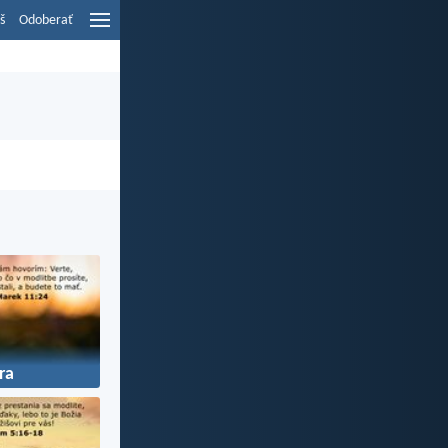
š
Odoberať
ra