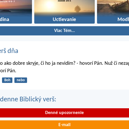
dina
Uctievanie
Modl
Viac Tém...
erš dňa
o ako dobre skryje, či ho ja nevidím? - hovorí Pán. Nuž či nez
orí Pán.
Boh
nebo
denne Biblický verš:
Denné upozornenie
E-mail