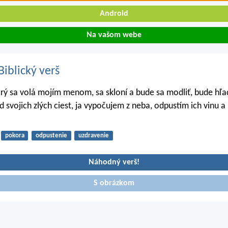
Android
Na vašom webe
iblický verš
orý sa volá mojím menom, sa skloní a bude sa modliť, bude hľa
d svojich zlých ciest, ja vypočujem z neba, odpustím ich vinu a
pokora
odpustenie
uzdravenie
Náhodný verš!
S obrázkom