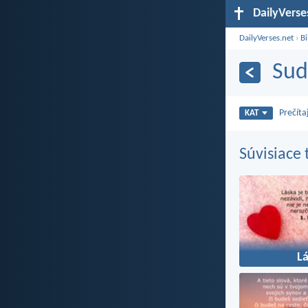
DailyVerse
DailyVerses.net
›
Bi
Sud
Prečíta
KAT
Súvisiace
L