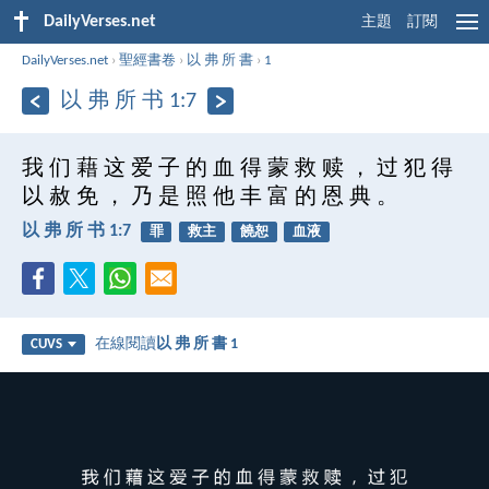
DailyVerses.net
主題
訂閱
DailyVerses.net
›
聖經書卷
›
以 弗 所 書
›
1
以 弗 所 书 1:7
我 们 藉 这 爱 子 的 血 得 蒙 救 赎 ， 过 犯 得
以 赦 免 ， 乃 是 照 他 丰 富 的 恩 典 。
以 弗 所 书 1:7
罪
救主
饒恕
血液
在線閱讀
以 弗 所 書 1
CUVS