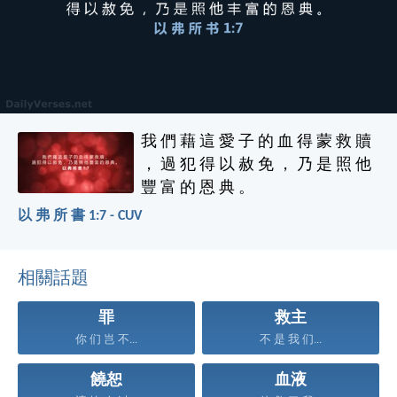
我 們 藉 這 愛 子 的 血 得 蒙 救 贖
， 過 犯 得 以 赦 免 ， 乃 是 照 他
豐 富 的 恩 典 。
以 弗 所 書 1:7 - CUV
相關話題
罪
救主
你 们 岂 不...
不 是 我 们...
饒恕
血液