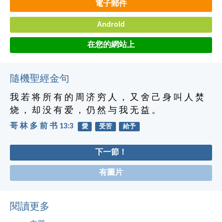
電子郵件
Android
在您的網站上
隨機聖經金句
我 若 将 所 有 的 周 济 穷 人 ， 又 舍 己 身 叫 人 焚
烧 ， 却 没 有 爱 ， 仍 然 与 我 无 益 。
哥 林 多 前 书 13:3
愛
受苦
給予
下一節！
有圖片
閱讀更多