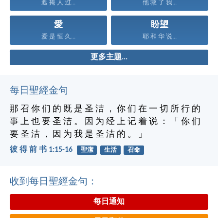
遮 掩 人 过...
他 救 了 我...
愛
盼望
爱 是 恒 久...
耶 和 华 说...
更多主題...
每日聖經金句
那 召 你 们 的 既 是 圣 洁 ， 你 们 在 一 切 所 行 的
事 上 也 要 圣 洁 。 因 为 经 上 记 着 说 ： 「 你 们
要 圣 洁 ， 因 为 我 是 圣 洁 的 。 」
彼 得 前 书 1:15-16
聖潔
生活
召命
收到每日聖經金句：
每日通知