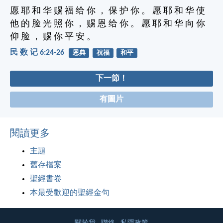
愿 耶 和 华 赐 福 给 你 ， 保 护 你 。 愿 耶 和 华 使
他 的 脸 光 照 你 ， 赐 恩 给 你 。 愿 耶 和 华 向 你
仰 脸 ， 赐 你 平 安 。
民 数 记 6:24-26
恩典
祝福
和平
下一節！
有圖片
閱讀更多
主題
舊存檔案
聖經書卷
本最受歡迎的聖經金句