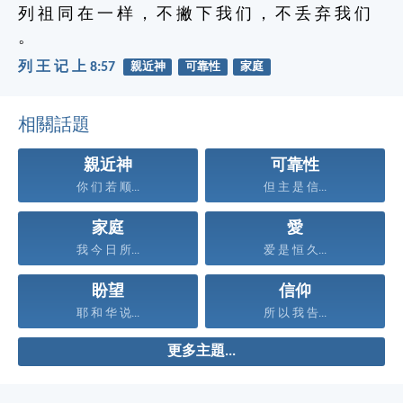
列 祖 同 在 一 样 ， 不 撇 下 我 们 ， 不 丢 弃 我 们
。
列 王 记 上 8:57
親近神
可靠性
家庭
相關話題
親近神
可靠性
你 们 若 顺...
但 主 是 信...
家庭
愛
我 今 日 所...
爱 是 恒 久...
盼望
信仰
耶 和 华 说...
所 以 我 告...
更多主題...