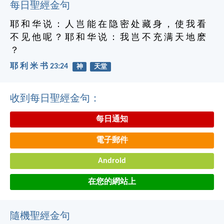
每日聖經金句
耶 和 华 说 ： 人 岂 能 在 隐 密 处 藏 身 ， 使 我 看
不 见 他 呢 ？ 耶 和 华 说 ： 我 岂 不 充 满 天 地 麽
？
耶 利 米 书 23:24
神
天堂
收到每日聖經金句：
每日通知
電子郵件
Android
在您的網站上
隨機聖經金句