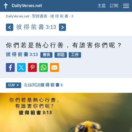
DailyVerses.net
主題
訂閱
DailyVerses.net
›
聖經書卷
›
彼 得 前 書
›
3
彼 得 前 書 3:13
你 們 若 是 熱 心 行 善 ， 有 誰 害 你 們 呢 ？
彼 得 前 書 3:13
善良
邪惡
工作
在線閱讀
彼 得 前 書 3
CUV