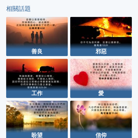
相關話題
善良
邪惡
工作
愛
盼望
信仰