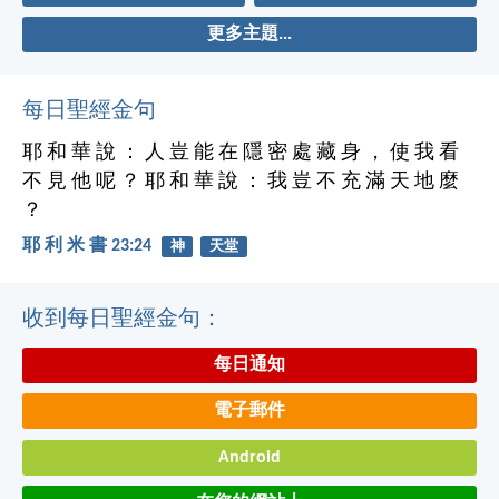
更多主題...
每日聖經金句
耶 和 華 說 ： 人 豈 能 在 隱 密 處 藏 身 ， 使 我 看
不 見 他 呢 ？ 耶 和 華 說 ： 我 豈 不 充 滿 天 地 麼
？
耶 利 米 書 23:24
神
天堂
收到每日聖經金句：
每日通知
電子郵件
Android