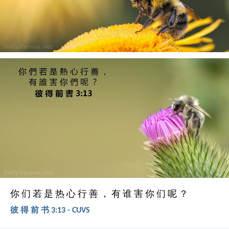
你 们 若 是 热 心 行 善 ， 有 谁 害 你 们 呢 ？
彼 得 前 书 3:13 - CUVS