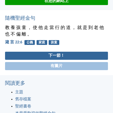
在您的網站上
隨機聖經金句
教 養 孩 童 ， 使 他 走 當 行 的 道 ， 就 是 到 老 他
也 不 偏 離 。
箴 言 22:6
公義
家庭
孩童
下一節！
有圖片
閱讀更多
主題
舊存檔案
聖經書卷