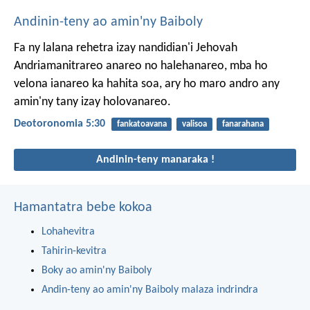
Andinin-teny ao amin'ny Baiboly
Fa ny lalana rehetra izay nandidian'i Jehovah
Andriamanitrareo anareo no halehanareo, mba ho
velona ianareo ka hahita soa, ary ho maro andro any
amin'ny tany izay holovanareo.
Deotoronomia 5:30
fankatoavana
valisoa
fanarahana
Andinin-teny manaraka !
Hamantatra bebe kokoa
Lohahevitra
Tahirin-kevitra
Boky ao amin'ny Baiboly
Andin-teny ao amin'ny Baiboly malaza indrindra