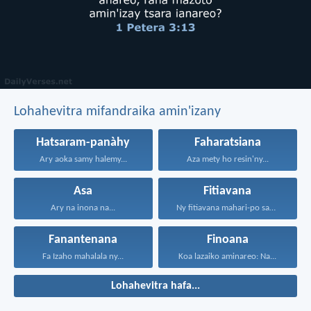
Lohahevitra mifandraika amin'izany
Hatsaram-panàhy
Faharatsiana
Ary aoka samy halemy...
Aza mety ho resin'ny...
Asa
Fitiavana
Ary na inona na...
Ny fitiavana mahari-po sady...
Fanantenana
Finoana
Fa Izaho mahalala ny...
Koa lazaiko aminareo: Na...
Lohahevitra hafa...