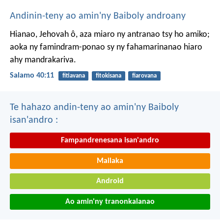
Andinin-teny ao amin'ny Baiboly androany
Hianao, Jehovah ô, aza miaro ny antranao tsy ho amiko;
aoka ny famindram-ponao sy ny fahamarinanao hiaro
ahy mandrakariva.
Salamo 40:11
fitiavana
fitokisana
fiarovana
Te hahazo andin-teny ao amin'ny Baiboly
isan'andro :
Fampandrenesana isan'andro
Mailaka
Android
Ao amin'ny tranonkalanao