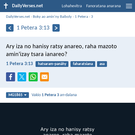
DailyVerses.net
Lohahevitra
Fanoratana anarana
DailyVerses.net
›
Boky ao amin'ny Baiboly
›
1 Petera
›
3
1 Petera 3:13
Ary iza no hanisy ratsy anareo, raha mazoto
amin'izay tsara ianareo?
1 Petera 3:13
hatsaram-panàhy
faharatsiana
asa
Vakio
1 Petera 3
an-dalana
MG1865