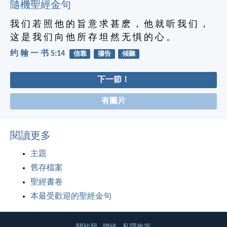
隨機聖經金句
我 们 若 照 他 的 旨 意 求 甚 麽 ， 他 就 听 我 们 ，
这 是 我 们 向 他 所 存 坦 然 无 惧 的 心 。
约 翰 一 书 5:14
信靠
禱告
傾聽
下一節！
有圖片
閱讀更多
主題
舊存檔案
聖經書卷
本最受歡迎的聖經金句