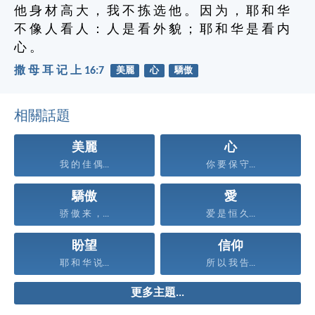
他 身 材 高 大 ， 我 不 拣 选 他 。 因 为 ， 耶 和 华
不 像 人 看 人 ： 人 是 看 外 貌 ； 耶 和 华 是 看 内
心 。
撒 母 耳 记 上 16:7
美麗
心
驕傲
相關話題
美麗
心
我 的 佳 偶...
你 要 保 守...
驕傲
愛
骄 傲 来 ，...
爱 是 恒 久...
盼望
信仰
耶 和 华 说...
所 以 我 告...
更多主題...