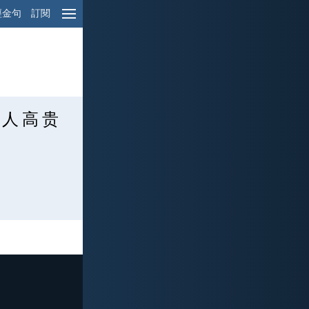
經金句
訂閱
 人 高 贵