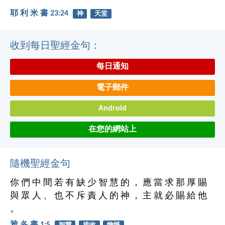
耶 利 米 書 23:24
神
天堂
收到每日聖經金句：
每日通知
電子郵件
Android
在您的網站上
隨機聖經金句
你 們 中 間 若 有 缺 少 智 慧 的 ， 應 當 求 那 厚 賜
與 眾 人 、 也 不 斥 責 人 的 神 ， 主 就 必 賜 給 他
。