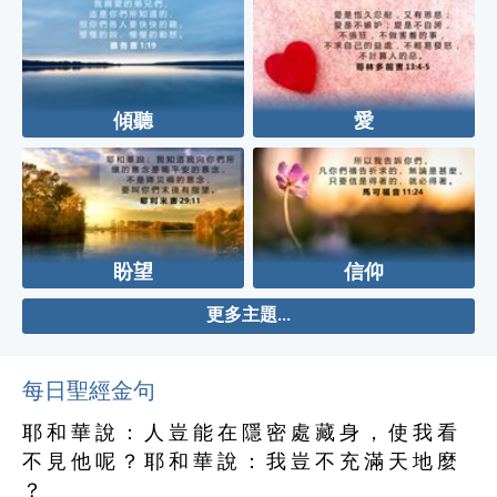
傾聽
愛
盼望
信仰
更多主題...
每日聖經金句
耶 和 華 說 ： 人 豈 能 在 隱 密 處 藏 身 ， 使 我 看
不 見 他 呢 ？ 耶 和 華 說 ： 我 豈 不 充 滿 天 地 麼
？