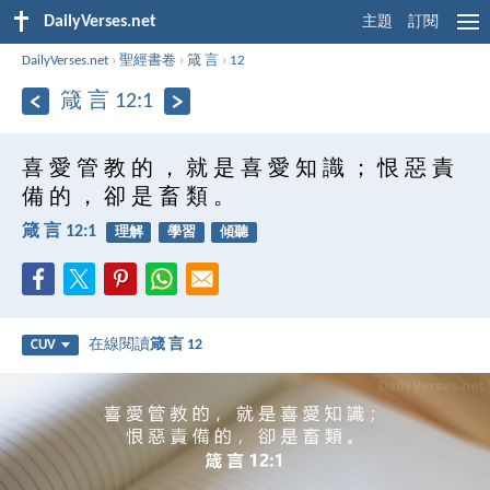
DailyVerses.net
主題
訂閱
DailyVerses.net
›
聖經書卷
›
箴 言
›
12
箴 言 12:1
喜 愛 管 教 的 ， 就 是 喜 愛 知 識 ； 恨 惡 責
備 的 ， 卻 是 畜 類 。
箴 言 12:1
理解
學習
傾聽
在線閱讀
箴 言 12
CUV