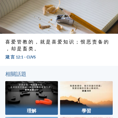
喜 爱 管 教 的 ， 就 是 喜 爱 知 识 ； 恨 恶 责 备 的
， 却 是 畜 类 。
箴 言 12:1 - CUVS
相關話題
理解
學習