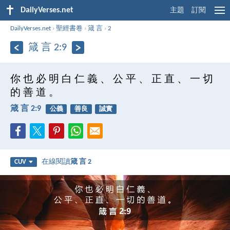
DailyVerses.net
主題
訂閱
DailyVerses.net
›
聖經書卷
›
箴 言
›
2
箴 言 2:9
你 也 必 明 白 仁 義 、 公 平 、 正 直 、 一 切
的 善 道 。
箴 言 2:9
公義
善良
誠實
在線閱讀
箴 言 2
CUV