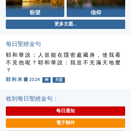
盼望
信仰
更多主題...
每日聖經金句
耶 和 華 說 ： 人 豈 能 在 隱 密 處 藏 身 ， 使 我 看
不 見 他 呢 ？ 耶 和 華 說 ： 我 豈 不 充 滿 天 地 麼
？
耶 利 米 書 23:24
神
天堂
收到每日聖經金句：
每日通知
電子郵件