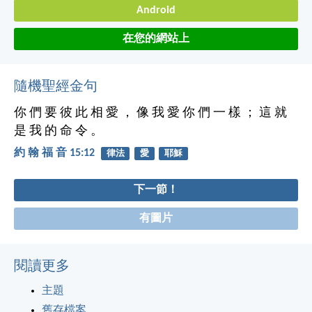
Android
在您的網站上
隨機聖經金句
你 們 要 彼 此 相 愛 ， 像 我 愛 你 們 一 樣 ； 這 就
是 我 的 命 令 。
約 翰 福 音 15:12
律法
愛
耶穌
下一節！
有圖片
閱讀更多
主題
舊存檔案