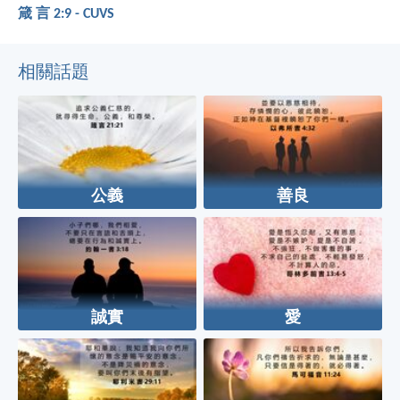
箴 言 2:9 - CUVS
相關話題
公義
善良
誠實
愛