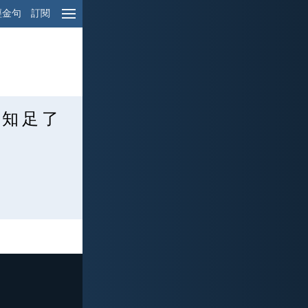
經金句
訂閱
 知 足 了