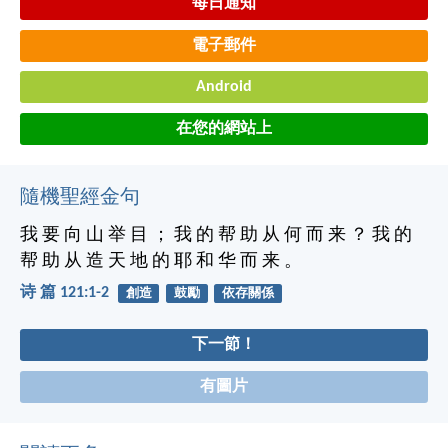
每日通知
電子郵件
Android
在您的網站上
隨機聖經金句
我 要 向 山 举 目 ； 我 的 帮 助 从 何 而 来 ？ 我 的
帮 助 从 造 天 地 的 耶 和 华 而 来 。
诗 篇 121:1-2
創造
鼓勵
依存關係
下一節！
有圖片