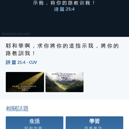
耶 和 華 啊 ， 求 你 將 你 的 道 指 示 我 ， 將 你 的
路 教 訓 我 ！
詩 篇 25:4 - CUV
相關話題
生活
學習
耶 和 华 要...
我 要 教 导...