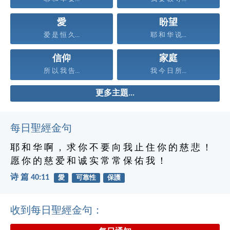
愛
盼望
爱 是 恒 久...
耶 和 华 说...
信仰
家庭
所 以 我 告...
我 今 日 所...
更多主題...
每日聖經金句
耶 和 华 啊 ， 求 你 不 要 向 我 止 住 你 的 慈 悲 ！
愿 你 的 慈 爱 和 诚 实 常 常 保 佑 我 ！
诗 篇 40:11
愛
可靠性
保護
收到每日聖經金句：