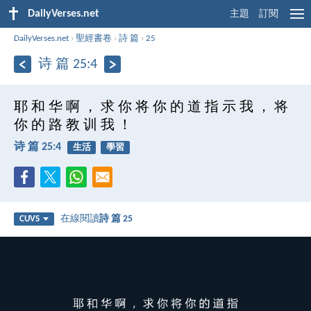
DailyVerses.net
主題
訂閱
DailyVerses.net
›
聖經書卷
›
詩 篇
›
25
诗 篇 25:4
耶 和 华 啊 ， 求 你 将 你 的 道 指 示 我 ， 将
你 的 路 教 训 我 ！
诗 篇 25:4
生活
學習
在線閱讀
詩 篇 25
CUVS