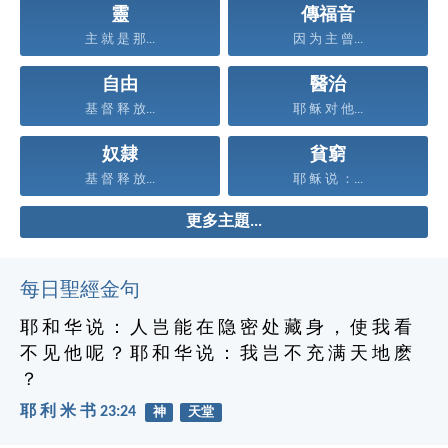
靈
傳福音
主 就 是 那...
因 为 主 曾...
自由
醫治
基 督 释 放...
耶 稣 对 他...
奴隸
貧窮
基 督 释 放...
耶 稣 说 ：...
更多主題...
每日聖經金句
耶 和 华 说 ： 人 岂 能 在 隐 密 处 藏 身 ， 使 我 看
不 见 他 呢 ？ 耶 和 华 说 ： 我 岂 不 充 满 天 地 麽
？
耶 利 米 书 23:24
神
天堂