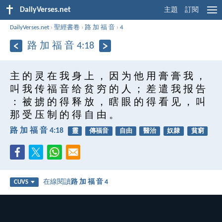
DailyVerses.net
主題
訂閱
DailyVerses.net
›
聖經書卷
›
路 加 福 音
›
4
路 加 福 音 4:18
主 的 灵 在 我 身 上 ， 因 为 他 用 膏 膏 我 ，
叫 我 传 福 音 给 贫 穷 的 人 ； 差 遣 我 报 告
： 被 掳 的 得 释 放 ， 瞎 眼 的 得 看 见 ， 叫
那 受 压 制 的 得 自 由 。
路 加 福 音 4:18
靈
傳福音
自由
醫治
奴隸
貧窮
在線閱讀
路 加 福 音 4
CUVS