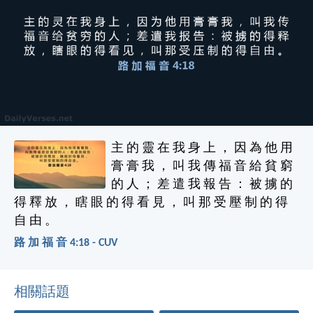
主 的 靈 在 我 身 上 ， 因 為 他 用
膏 膏 我 ， 叫 我 傳 福 音 給 貧 窮
的 人 ； 差 遣 我 報 告 ： 被 擄 的
得 釋 放 ， 瞎 眼 的 得 看 見 ， 叫 那 受 壓 制 的 得
自 由 。
路 加 福 音 4:18 - CUV
相關話題