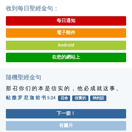
收到每日聖經金句：
每日通知
電子郵件
Android
在您的網站上
隨機聖經金句
那 召 你 们 的 本 是 信 实 的 ， 他 必 成 就 这 事 。
帖 撒 罗 尼 迦 前 书 5:24
召命
信實的
神的話
下一節！
有圖片