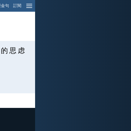
經金句
訂閱
 的 思 虑